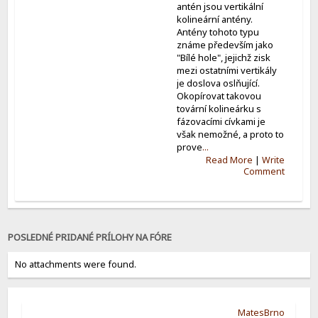
antén jsou vertikální
kolineární antény.
Antény tohoto typu
známe především jako
"Bílé hole", jejichž zisk
mezi ostatními vertikály
je doslova oslňující.
Okopírovat takovou
tovární kolineárku s
fázovacími cívkami je
však nemožné, a proto to
prove
...
Read More
|
Write
Comment
POSLEDNÉ PRIDANÉ PRÍLOHY NA FÓRE
No attachments were found.
MatesBrno