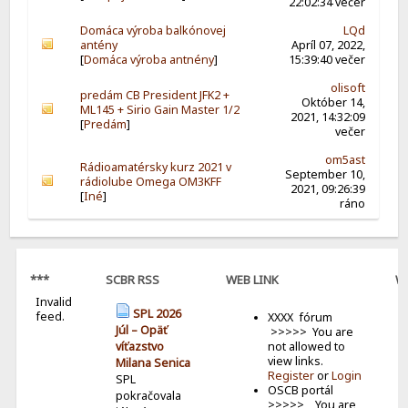
22:02:34 večer
Domáca výroba balkónovej
LQd
antény
Apríl 07, 2022,
[
Domáca výroba antnény
]
15:39:40 večer
olisoft
predám CB President JFK2 +
Október 14,
ML145 + Sirio Gain Master 1/2
2021, 14:32:09
[
Predám
]
večer
om5ast
Rádioamatérsky kurz 2021 v
September 10,
rádiolube Omega OM3KFF
2021, 09:26:39
[
Iné
]
ráno
***
SCBR RSS
WEB LINK
W
Invalid
B
SPL 2026
feed.
XXXX fórum
Júl – Opäť
>>>>> You are
not allowed to
víťazstvo
view links.
Milana Senica
Register
or
Login
SPL
OSCB portál
pokračovala
>>>>> You are