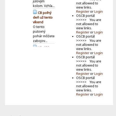
júlovým
not allowed to
kolom. Vzhľa...
view links.
Register
or
Login
CB poľný
OSCB portál
deň už tento
>>>>> You are
víkend
not allowed to
O tento
view links.
putovný
Register
or
Login
pohár môžete
OSCB portál
>>>>> You are
zabojov...
not allowed to
Mladá krv
view links.
v éteri:
Register
or
Login
OSCB portál
Vyhodnotenie
>>>>> You are
detského
not allowed to
MDD CB
view links.
závodu
Register
or
Login
Jún už
OSCB portál
tradične patrí
>>>>> You are
našim
not allowed to
najmen�...
view links.
Register
or
Login