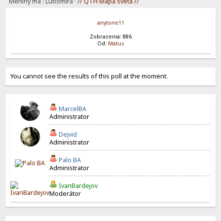
Meniny má : Lubomíra
· // QTH Mapa sveta //
anytone11
Zobrazenia: 886
Od:
Matus
You cannot see the results of this poll at the moment.
MarcelBA
Administrator
Dejvid
Administrator
Palo BA
Administrator
IvanBardejov
Moderátor