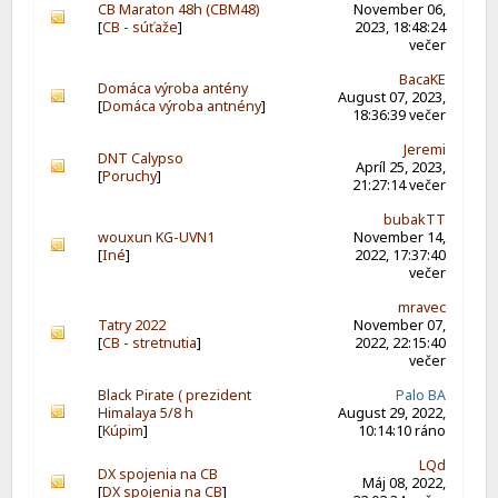
CB Maraton 48h (CBM48)
November 06,
[
CB - súťaže
]
2023, 18:48:24
večer
BacaKE
Domáca výroba antény
August 07, 2023,
[
Domáca výroba antnény
]
18:36:39 večer
Jeremi
DNT Calypso
Apríl 25, 2023,
[
Poruchy
]
21:27:14 večer
bubakTT
wouxun KG-UVN1
November 14,
[
Iné
]
2022, 17:37:40
večer
mravec
Tatry 2022
November 07,
[
CB - stretnutia
]
2022, 22:15:40
večer
Black Pirate ( prezident
Palo BA
Himalaya 5/8 h
August 29, 2022,
[
Kúpim
]
10:14:10 ráno
LQd
DX spojenia na CB
Máj 08, 2022,
[
DX spojenia na CB
]