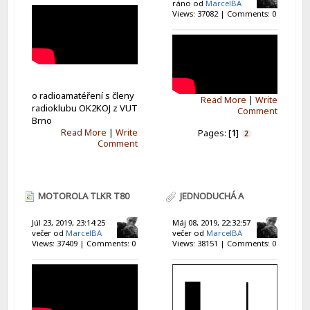
ráno od
MarcelBA
Views: 37082 | Comments: 0
o radioamatéření s členy
Read More
|
Write
radioklubu OK2KOJ z VUT
Comment
Brno
Read More
|
Write
Pages: [
1
]
2
Comment
MOTOROLA TLKR T80
JEDNODUCHÁ A
EXTREME
ZISKOVÁ KOLINEÁRNÍ
Júl 23, 2019, 23:14:25
Máj 08, 2019, 22:32:57
večer od
MarcelBA
večer od
MarcelBA
ANTÉNA
Views: 37409 | Comments: 0
Views: 38151 | Comments: 0