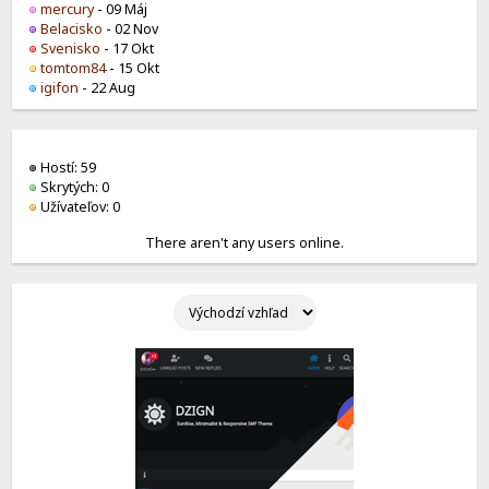
mercury
- 09 Máj
Belacisko
- 02 Nov
Svenisko
- 17 Okt
tomtom84
- 15 Okt
igifon
- 22 Aug
Hostí: 59
Skrytých: 0
Užívateľov: 0
There aren't any users online.