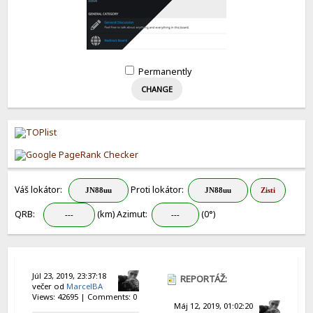
Permanently
Váš lokátor:
Proti lokátor:
QRB:
(km) Azimut:
(0°)
Júl 23, 2019, 23:37:18
REPORTÁŽ:
večer od
MarcelBA
Views: 42695 | Comments: 0
RADIOAMATÉŘI
Máj 12, 2019, 01:02:20