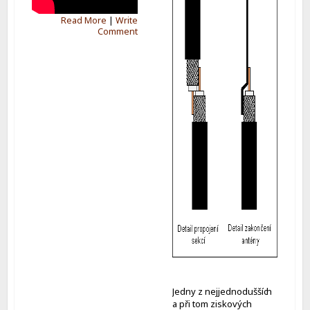
Read More
|
Write
Comment
Jedny z nejjednoduššíc
h
a při tom ziskových