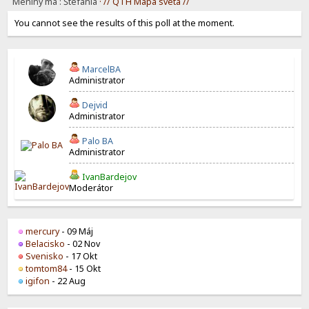
Meniny má : Štefánia
· // QTH Mapa sveta //
You cannot see the results of this poll at the moment.
MarcelBA
Administrator
Dejvid
Administrator
Palo BA
Administrator
IvanBardejov
Moderátor
mercury
- 09 Máj
Belacisko
- 02 Nov
Svenisko
- 17 Okt
tomtom84
- 15 Okt
igifon
- 22 Aug