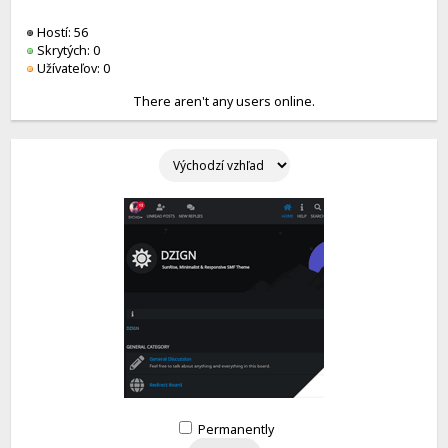
Hostí: 56
Skrytých: 0
Užívateľov: 0
There aren't any users online.
Permanently