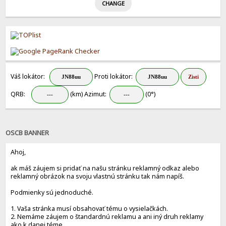
Váš lokátor:
Proti lokátor:
QRB:
(km) Azimut:
(0°)
OSCB BANNER
Ahoj,
ak máš záujem si pridať na našu stránku reklamný odkaz alebo
reklamný obrázok na svoju vlastnú stránku tak nám napíš.
Podmienky sú jednoduché.
1. Vaša stránka musí obsahovať tému o vysielačkách.
2. Nemáme záujem o štandardnú reklamu a ani iný druh reklamy
ako k danej téme.