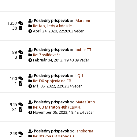
Posledny príspevok
od
Marconi
1357
Re: Kto, kedy a kde ide ...
30
Apríl 24, 2020, 22:20:03 večer
Posledny príspevok
od
bubakTT
89
Re: Zosilňovače
3
Február 04, 2013, 19:40:09 večer
Posledny príspevok
od
LQd
100
Re: DX spojenia na CB
1
Máj 08, 2022, 22:02:34 večer
Posledny príspevok
od
MatesBrno
945
Re: CB Maraton 48h (CBM4...
81
November 06, 2023, 18:48:24 večer
Posledny príspevok
od
janokorna
248
Re: stavba CB papagaja