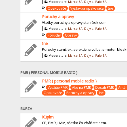
Moderators:
MarcelBA
,
Dejvid
,
Palo BA
Opakovače
Výstavba opakovača
Iné
Poruchy a opravy
Všetky poruchy a opravy staničiek sem
Moderators:
MarcelBA
,
Dejvid
,
Palo BA
Poruchy
Opravy
Iné
Poruchy staničiek, selektívna volba, s-meter, bleskoi
Moderators:
MarcelBA
,
Dejvid
,
Palo BA
PMR ( PERSONAL MOBILE RADIO )
PMR ( personal mobile radio )
Využitie PMR
Ako na PMR
Dosah PMR
Anté
Opakovače
Poruchy a opravy
Iné
BURZA
Kúpim
CB, PMR, HAM, všetko čo zháňate sem.