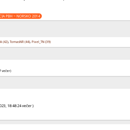
CIA PBH ~ NORSKO 2014
A (42)
,
TomasNR (44)
,
Pixel_TN (39)
7 večer)
23, 18:48:24 večer )