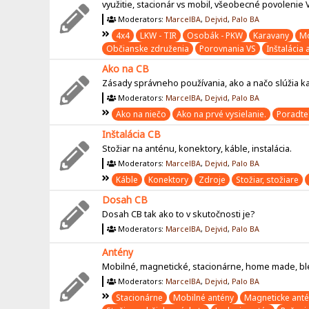
využitie, stacionár vs mobil, všeobecné povolenie
Moderators:
MarcelBA
,
Dejvid
,
Palo BA
4x4
LKW - TIR
Osobák - PKW
Karavany
Mo
Občianske združenia
Porovnania VS
Inštalácia 
Ako na CB
Zásady správneho používania, ako a načo slúžia ka
Moderators:
MarcelBA
,
Dejvid
,
Palo BA
Ako na niečo
Ako na prvé vysielanie.
Poradte
Inštalácia CB
Stožiar na anténu, konektory, káble, instalácia.
Moderators:
MarcelBA
,
Dejvid
,
Palo BA
Káble
Konektory
Zdroje
Stožiar, stožiare
Dosah CB
Dosah CB tak ako to v skutočnosti je?
Moderators:
MarcelBA
,
Dejvid
,
Palo BA
Antény
Mobilné, magnetické, stacionárne, home made, bles
Moderators:
MarcelBA
,
Dejvid
,
Palo BA
Stacionárne
Mobilné antény
Magneticke ant