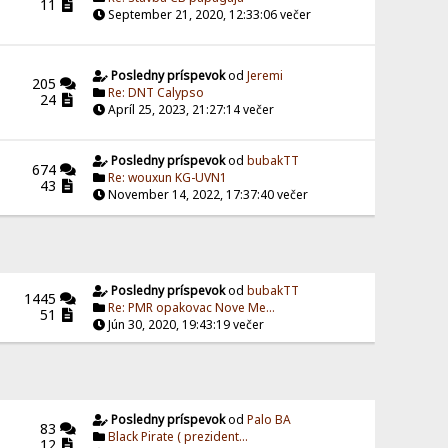
11
September 21, 2020, 12:33:06 večer
Posledny príspevok
od
Jeremi
205
Re: DNT Calypso
24
Apríl 25, 2023, 21:27:14 večer
Posledny príspevok
od
bubakTT
674
Re: wouxun KG-UVN1
43
November 14, 2022, 17:37:40 večer
Posledny príspevok
od
bubakTT
1445
Re: PMR opakovac Nove Me...
51
Jún 30, 2020, 19:43:19 večer
Posledny príspevok
od
Palo BA
83
Black Pirate ( prezident...
12