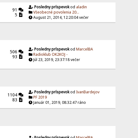
Posledny príspevok
od
aladin
91
Všeobecné povolenia 20...
5
August 21, 2014, 12:20:04 večer
Posledny príspevok
od
MarcelBA
506
Radioklub OK2KOJ -
93
Júl 23, 2019, 23:37:18 večer
Posledny príspevok
od
IvanBardejov
1104
PF 2019
83
Január 01, 2019, 08:32:47 ráno
Posledny príspevok
od
MarcelBA