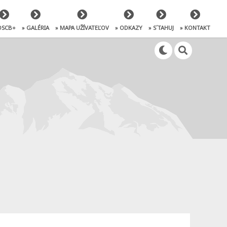
OSCB+
» GALÉRIA
» MAPA UŽÍVATEĽOV
» ODKAZY
» S´TAHUJ
» KONTAKT