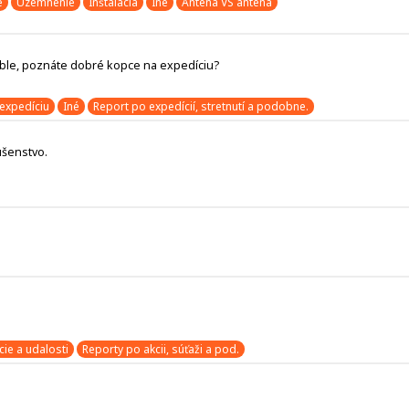
e
Uzemnenie
Inštalácia
Iné
Anténa VS anténa
able, poznáte dobré kopce na expedíciu?
expedíciu
Iné
Report po expedícií, stretnutí a podobne.
ušenstvo.
cie a udalosti
Reporty po akcii, súťaži a pod.