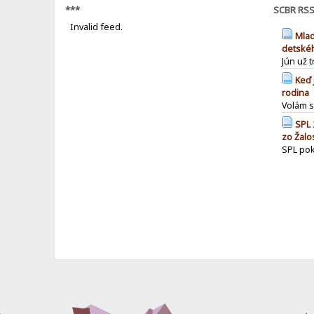
***
SCBR RS
Invalid feed.
Mlad
detské
Jún už 
Keď 
rodina
Volám sa
SPL 
zo Žalo
SPL pok