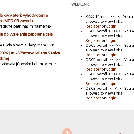
S
WEB LINK
á krv v éteri: Vyhodnotenie
XXXX fórum >>>>> You ar
ho MDD CB závodu
allowed to view links.
Register
or
Login
tradične patrí našim najmen�...
OSCB portál >>>>> You a
je do vysielania zapojená celá
allowed to view links.
Register
or
Login
 Lucia a som z Ilavy. Mám 13 r...
OSCB portál >>>>> You a
allowed to view links.
2026 Jún – Víťazstvo Milana Senica
Register
or
Login
stinej
OSCB portál >>>>> You a
račovala júnovým kolom. V jede...
allowed to view links.
Register
or
Login
OSCB portál >>>>> You a
allowed to view links.
Register
or
Login
OSCB portál >>>>> You a
allowed to view links.
Register
or
Login