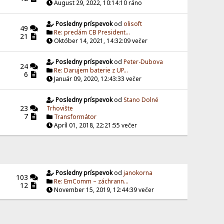
August 29, 2022, 10:14:10 ráno
Posledny príspevok
od
olisoft
49
Re: predám CB President...
21
Október 14, 2021, 14:32:09 večer
Posledny príspevok
od
Peter-Dubova
24
Re: Darujem baterie z UP...
6
Január 09, 2020, 12:43:33 večer
Posledny príspevok
od
Stano Dolné
23
Trhovište
7
Transformátor
Apríl 01, 2018, 22:21:55 večer
Posledny príspevok
od
janokorna
103
Re: EmComm – záchrann...
12
November 15, 2019, 12:44:39 večer