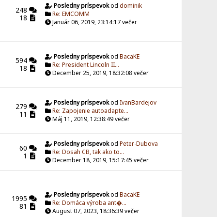
Posledny príspevok
od
dominik
248
Re: EMCOMM
18
Január 06, 2019, 23:14:17 večer
Posledny príspevok
od
BacaKE
594
Re: President Lincoln II...
18
December 25, 2019, 18:32:08 večer
Posledny príspevok
od
IvanBardejov
279
Re: Zapojenie autoadapte...
11
Máj 11, 2019, 12:38:49 večer
Posledny príspevok
od
Peter-Dubova
60
Re: Dosah CB, tak ako to...
1
December 18, 2019, 15:17:45 večer
Posledny príspevok
od
BacaKE
1995
Re: Domáca výroba ant�...
81
August 07, 2023, 18:36:39 večer