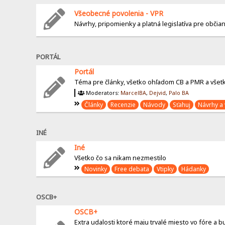
Všeobecné povolenia - VPR
Návrhy, pripomienky a platná legislatíva pre obči
PORTÁL
Portál
Téma pre články, všetko ohľadom CB a PMR a všetk
Moderators:
MarcelBA
,
Dejvid
,
Palo BA
Články
Recenzie
Návody
Sťahuj
Návrhy a 
INÉ
Iné
Všetko čo sa nikam nezmestilo
Novinky
Free debata
Vtipky
Hádanky
OSCB+
OSCB+
Extra udalosti ktoré maju trvalé miesto vo fóre a