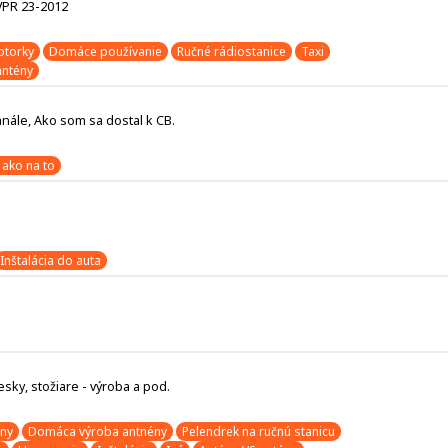
 VPR 23-2012
torky
Domáce používanie
Ručné rádiostanice
Taxi
antény
nále, Ako som sa dostal k CB.
 ako na to
Inštalácia do auta
ky, stožiare - výroba a pod.
ény
Domáca výroba antnény
Pelendrek na ručnú stanicu