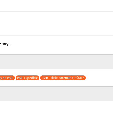
stky.....
ny na PMR
PMR Expedície
PMR - akcie, stretnutia, súťaže