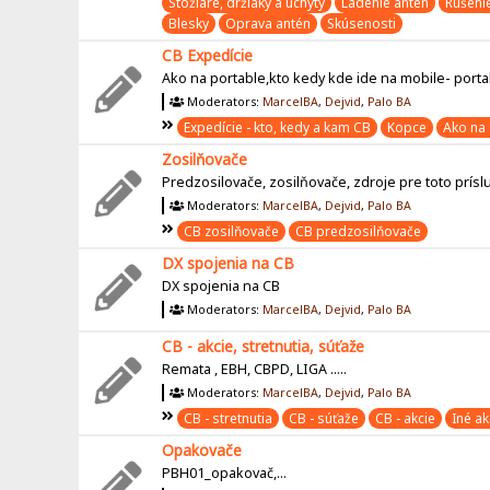
Stožiare, držiaky a úchyty
Ladenie antén
Rušeni
Blesky
Oprava antén
Skúsenosti
CB Expedície
Ako na portable,kto kedy kde ide na mobile- port
Moderators:
MarcelBA
,
Dejvid
,
Palo BA
Expedície - kto, kedy a kam CB
Kopce
Ako na 
Zosilňovače
Predzosilovače, zosilňovače, zdroje pre toto prísl
Moderators:
MarcelBA
,
Dejvid
,
Palo BA
CB zosilňovače
CB predzosilňovače
DX spojenia na CB
DX spojenia na CB
Moderators:
MarcelBA
,
Dejvid
,
Palo BA
CB - akcie, stretnutia, súťaže
Remata , EBH, CBPD, LIGA .....
Moderators:
MarcelBA
,
Dejvid
,
Palo BA
CB - stretnutia
CB - súťaže
CB - akcie
Iné ak
Opakovače
PBH01_opakovač,...