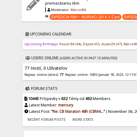
premazávaniu tém.
Moderator:
MarcelBA
EXPEDICIA PBH ~ NORSKO 2014 -1 Časť
EXPEDI
UPCOMING CALENDAR
Upcoming Birthdays:
Pascal BA (44)
,
Dejvid (47)
,
dusan2tt (47)
,
MarcelB
USERS ONLINE
(USERS ACTIVE IN PAST 15 MINUTES)
77 Hostí, 0 Užívateľov
Najviac online (dnes):
77
. Najviac online: 1085 (Január 18, 2023, 12:17:0
FORUM STATS
10445
Príspevky v
632
Témy od
492
Members.
Latest Member:
mercury
Latest Post:
"
Re: CB Maraton 48h (CBM4...
"
( November 06, 20
RECENT FORUM POSTS
MORE STATS