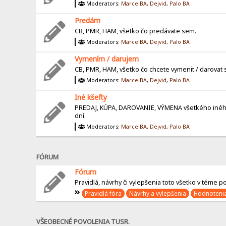
Moderators:
MarcelBA
,
Dejvid
,
Palo BA
Predám
CB, PMR, HAM, všetko čo predávate sem.
Moderators:
MarcelBA
,
Dejvid
,
Palo BA
Vymením / darujem
CB, PMR, HAM, všetko čo chcete vymenit / darovat
Moderators:
MarcelBA
,
Dejvid
,
Palo BA
Iné kšefty
PREDAJ, KÚPA, DAROVANIE, VÝMENA všetkého iného, 
dní.
Moderators:
MarcelBA
,
Dejvid
,
Palo BA
FÓRUM
Fórum
Pravidlá, návrhy či vylepšenia toto všetko v téme po
Pravidlá fóra
Návrhy a vylepšenia
Hodnotenia
VŠEOBECNÉ POVOLENIA TUSR.