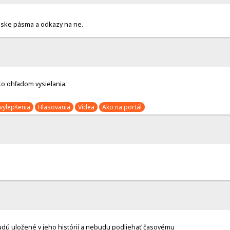
anske pásma a odkazy na ne.
o ohľadom vysielania.
vylepšenia
Hlasovania
Videa
Ako na portál
 budú uložené v jeho histórií a nebudu podliehať časovému