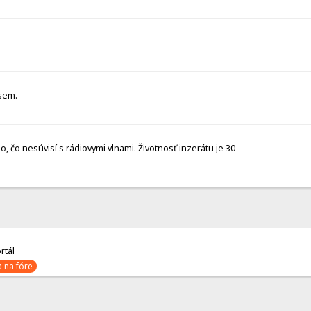
 sem.
čo nesúvisí s rádiovymi vlnami. Životnosť inzerátu je 30
rtál
 na fóre