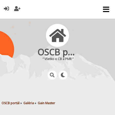
OSCB portál
“ Všetko o CB a PMR ”
OSCB portál
»
Galéria
»
Gain Master