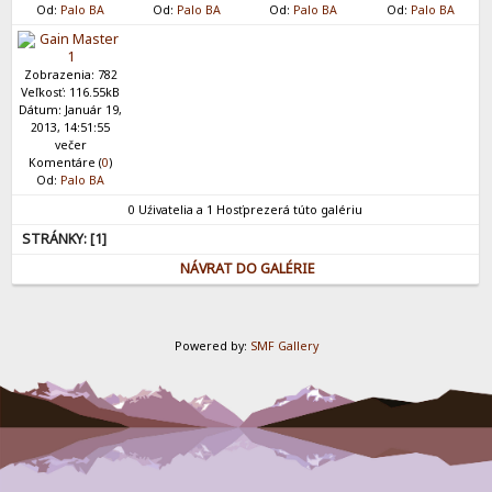
Od:
Palo BA
Od:
Palo BA
Od:
Palo BA
Od:
Palo BA
Zobrazenia: 782
Veľkosť: 116.55kB
Dátum: Január 19,
2013, 14:51:55
večer
Komentáre (
0
)
Od:
Palo BA
0 Uźivatelia a 1 Hosťprezerá túto galériu
STRÁNKY: [
1
]
NÁVRAT DO GALÉRIE
Powered by:
SMF Gallery