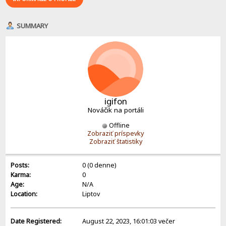
SUMMARY
igifon
Nováčik na portáli
Offline
Zobraziť príspevky
Zobraziť štatistiky
Posts:
0 (0 denne)
Karma:
0
Age:
N/A
Location:
Liptov
Date Registered:
August 22, 2023, 16:01:03 večer