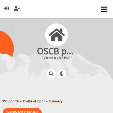
OSCB portál
“ Všetko o CB a PMR ”
OSCB portál
»
Profile of igifon
»
Summary
INFORMÁCIE O PROFILE