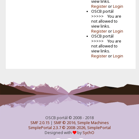
Mladá krv
view links.
v éteri:
Register
or
Login
OSCB portál
Vyhodnotenie
>>>>> You are
detského
not allowed to
MDD CB
view links.
závodu
Register
or
Login
Jún už
OSCB portál
tradične patrí
>>>>> You are
našim
not allowed to
najmen�...
view links.
Register
or
Login
OSCB portál © 2008 - 2018
SMF 2.0.15
|
SMF © 2016
,
Simple Machines
SimplePortal 2.3.7 © 2008-2026, SimplePortal
Designed with
by
SychO