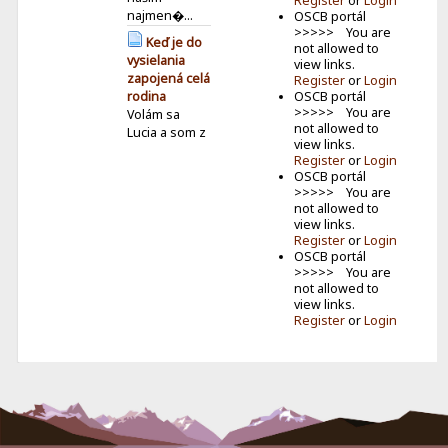
Register
or
Login
najmen�...
OSCB portál
>>>>> You are
Keď je do
not allowed to
vysielania
view links.
zapojená celá
Register
or
Login
rodina
OSCB portál
>>>>> You are
Volám sa
not allowed to
Lucia a som z
view links.
Ilavy. Mám 13
Register
or
Login
r...
OSCB portál
>>>>> You are
SPL 2026
not allowed to
Jún –
view links.
Víťazstvo
Register
or
Login
Milana Senica
OSCB portál
zo Žalostinej
>>>>> You are
SPL
not allowed to
pokračovala
view links.
Register
or
Login
júnovým
kolom. V
jede...