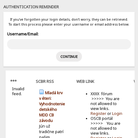
AUTHENTICATION REMINDER
If you've forgotten your login details, don't worry, they can be retrieved.
To start this process please enter your username or email address below.
Username/Email:
***
SCBR RSS
WEB LINK
W
Invalid
B
Mladá krv
feed.
XXXX fórum
v éteri:
>>>>> You are
not allowed to
Vyhodnotenie
view links.
detského
Register
or
Login
MDD CB
OSCB portál
závodu
>>>>> You are
Jún už
not allowed to
tradične patrí
view links.
našim