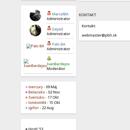
MarcelBA
KONTAKT
Administrator
Kontakt:
Dejvid
Administrator
webmaster@pbh.sk
Palo BA
Administrator
IvanBardejov
Moderátor
mercury
- 09 Máj
Belacisko
- 02 Nov
Svenisko
- 17 Okt
tomtom84
- 15 Okt
igifon
- 22 Aug
Hostí: 53