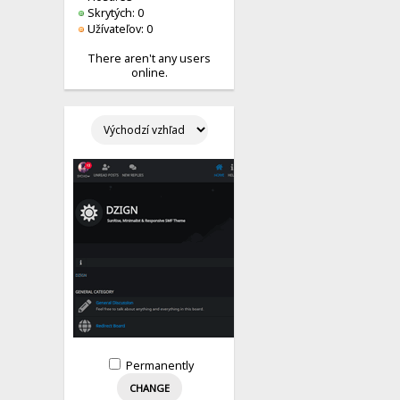
Skrytých: 0
Užívateľov: 0
There aren't any users
online.
Permanently