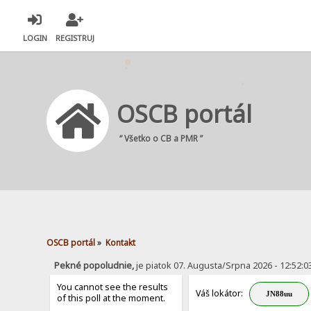
LOGIN
REGISTRUJ
OSCB portál
“ Všetko o CB a PMR ”
OSCB portál
»
Kontakt
Pekné popoludnie,
je piatok 07. Augusta/Srpna 2026 - 12:52:0
You cannot see the results
Váš lokátor:
of this poll at the moment.