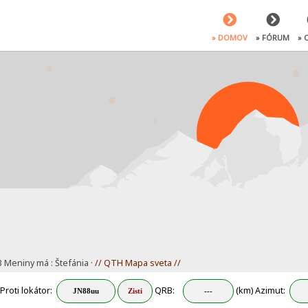
» DOMOV
» FÓRUM
» 
3 Meniny má : Štefánia
· // QTH Mapa sveta //
Proti lokátor:
QRB:
(km) Azimut: