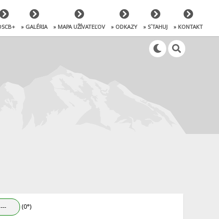
OSCB+
» GALÉRIA
» MAPA UŽÍVATEĽOV
» ODKAZY
» S´TAHUJ
» KONTAKT
(0°)