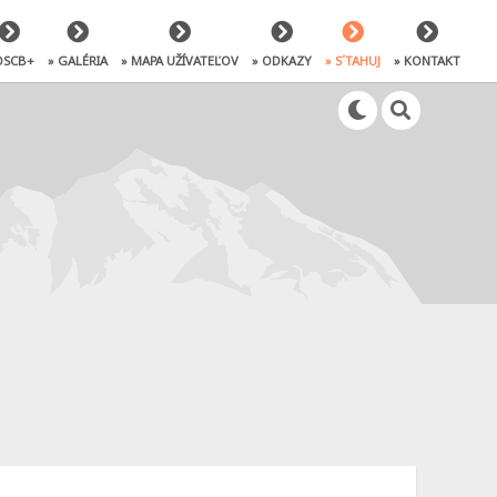
OSCB+
» GALÉRIA
» MAPA UŽÍVATEĽOV
» ODKAZY
» S´TAHUJ
» KONTAKT