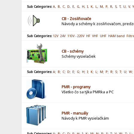
Sub Categories:
A,
B,
C,
D,
E,
G,
H,
I,
K,
L,
M,
P,
R,
S,
T,
U,
V,
Y
CB - Zosilňovače
Návody a schémy k zosliňovačom, predz
Sub Categories:
12V
24V
110V - 220V
HF
VHF
UHF
HAM band
Filtr
CB - schémy
Schémy vysielačiek
Sub Categories:
A;
B;
C;
D;
E;
G;
H;
I;
K;
L;
M;
P;
R;
S;
T;
U;
W;
PMR - programy
Všetko čo sa týka PMRka a PC
PMR - manuály
Návody k PMR vysielačkám
Sub Categories:
A;
B;
C;
D;
E;
H;
I;
K;
M;
N;
P;
S;
T;
V;
W;
Z;
L;