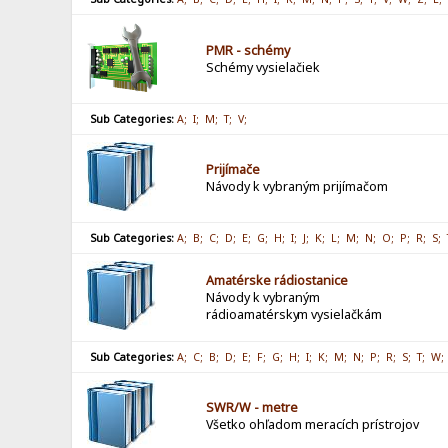
PMR - schémy
Schémy vysielačiek
Sub Categories:
A;
I;
M;
T;
V;
Prijímače
Návody k vybraným prijímačom
Sub Categories:
A;
B;
C;
D;
E;
G;
H;
I;
J;
K;
L;
M;
N;
O;
P;
R;
S;
Amatérske rádiostanice
Návody k vybraným
rádioamatérsky
m vysielačkám
Sub Categories:
A;
C;
B;
D;
E;
F;
G;
H;
I;
K;
M;
N;
P;
R;
S;
T;
W;
SWR/W - metre
Všetko ohľadom meracích prístrojov