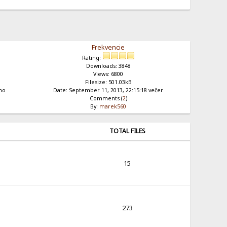
Frekvencie
Rating:
Downloads: 3848
Views: 6800
Filesize: 501.03kB
áno
Date: September 11, 2013, 22:15:18 večer
Comments (
2
)
By:
marek560
TOTAL FILES
15
273