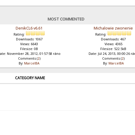
MOST COMMENTED
DenikCL6 v6.61
Michalowie zwonenie
Rating:
Rating:
Downloads: 1067
Downloads: 467
Views: 6643
Views: 4365
Filesize: 0B
Filesize: 522.5kB
ate: November 28, 2012, 01:57:58 ráno
Date: Júl 24, 2013, 00:00:26 r
Comments (
2
)
Comments (
2
)
By:
MarcelBA
By:
MarcelBA
CATEGORY NAME