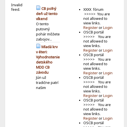
Invalid
B
CB poľný
feed.
XXXX fórum
deň už tento
>>>>> You are
not allowed to
víkend
view links.
O tento
Register
or
Login
putovný
OSCB portál
pohár môžete
>>>>> You are
zabojov...
not allowed to
view links.
Mladá krv
Register
or
Login
v éteri:
OSCB portál
Vyhodnotenie
>>>>> You are
detského
not allowed to
MDD CB
view links.
závodu
Register
or
Login
Jún už
OSCB portál
>>>>> You are
tradične patrí
not allowed to
našim
view links.
najmen�...
Register
or
Login
OSCB portál
Keď je do
>>>>> You are
vysielania
not allowed to
zapojená celá
view links.
rodina
Register
or
Login
Volám sa
OSCB portál
Lucia a som z