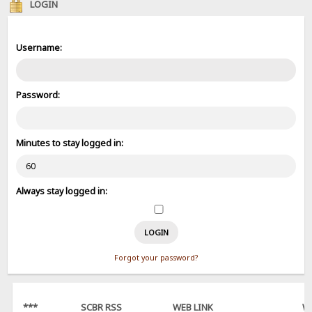
LOGIN
Username:
Password:
Minutes to stay logged in:
Always stay logged in:
Forgot your password?
***
SCBR RSS
WEB LINK
W