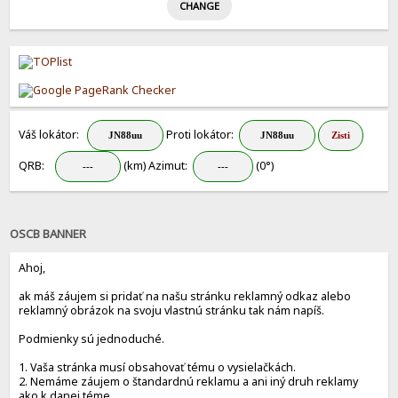
Váš lokátor:
Proti lokátor:
QRB:
(km) Azimut:
(0°)
OSCB BANNER
Ahoj,
ak máš záujem si pridať na našu stránku reklamný odkaz alebo
reklamný obrázok na svoju vlastnú stránku tak nám napíš.
Podmienky sú jednoduché.
1. Vaša stránka musí obsahovať tému o vysielačkách.
2. Nemáme záujem o štandardnú reklamu a ani iný druh reklamy
ako k danej téme.