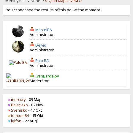
Meniny má : Vavrinec
· // QTH Mapa sveta //
You cannot see the results of this poll at the moment.
MarcelBA
Administrator
Dejvid
Administrator
Palo BA
Administrator
IvanBardejov
Moderátor
mercury
- 09 Máj
Belacisko
- 02 Nov
Svenisko
- 17 Okt
tomtom84
- 15 Okt
igifon
- 22 Aug