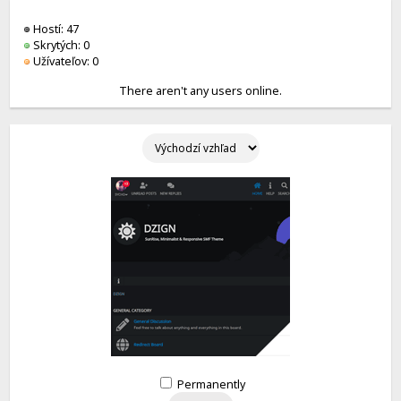
Hostí: 47
Skrytých: 0
Užívateľov: 0
There aren't any users online.
Permanently