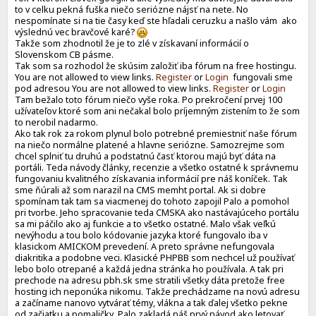
to v celku pekná fuška niečo seriózne nájsť na nete. No
nespomínate si na tie časy keď ste hľadali ceruzku a našlo vám ako
výslednú vec bravčové karé?
Takže som zhodnotil že je to zlé v získavaní informácií o
Slovenskom CB pásme.
Tak som sa rozhodol že skúsim založiť iba fórum na free hostingu.
You are not allowed to view links.
Register
or
Login
fungovali sme
pod adresou You are not allowed to view links.
Register
or
Login
Tam bežalo toto fórum niečo vyše roka. Po prekročení prvej 100
užívateľov ktoré som ani nečakal bolo príjemným zistením to že som
to nerobil nadarmo.
Ako tak rok za rokom plynul bolo potrebné premiestniť naše fórum
na niečo normálne platené a hlavne seriózne. Samozrejme som
chcel splniť tu druhú a podstatnú časť ktorou majú byť dáta na
portáli. Teda návody články, recenzie a všetko ostatné k správnemu
fungovaniu kvalitného získavania informácií pre náš koníček. Tak
sme ňúrali až som narazil na CMS memht portal. Ak si dobre
spomínam tak tam sa viacmenej do tohoto zapojil Palo a pomohol
pri tvorbe. Jeho spracovanie teda CMSKA ako nastávajúceho portálu
sa mi páčilo ako aj funkcie a to všetko ostatné. Malo však veľkú
nevýhodu a tou bolo kódovanie jazyka ktoré fungovalo iba v
klasickom AMICKOM prevedení. A preto správne nefungovala
diakritika a podobne veci. Klasické PHPBB som nechcel už používať
lebo bolo otrepané a každá jedna stránka ho používala. A tak pri
prechode na adresu pbh.sk sme stratili všetky dáta pretože free
hosting ich neponúka nikomu. Takže prechádzame na novú adresu
a začíname nanovo vytvárať témy, vlákna a tak ďalej všetko pekne
od začiatku a pomaličky. Palo zakladá náš prvý návod ako letovať