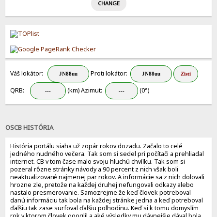
Váš lokátor:
Proti lokátor:
QRB:
(km) Azimut:
(0°)
OSCB HISTÓRIA
História portálu siaha už zopár rokov dozadu. Začalo to celé
jedného nudného večera. Tak som si sedel pri počítači a prehliadal
internet. CB v tom čase malo svoju hluchú chvíľku. Tak som si
pozeral rôzne stránky návody a 90 percent z nich však boli
neaktualizovan
é najmenej par rokov. A informácie sa z nich dolovali
hrozne zle, pretože na každej druhej nefungovali odkazy alebo
nastalo presmerovanie. Samozrejme že keď človek potreboval
danú informáciu tak bola na každej stránke jedna a keď potreboval
ďalšiu tak zase surfoval ďalšiu polhodinu. Keď si k tomu domyslím
rok v ktorom človek googlil a aké výsledky mu dávnejšie dával bola