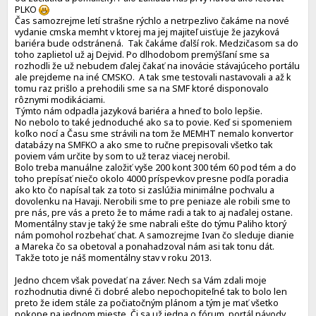
PLKO
Čas samozrejme letí strašne rýchlo a netrpezlivo čakáme na nové
vydanie cmska memht v ktorej ma jej majiteľ uisťuje že jazyková
bariéra bude odstránená. Tak čakáme ďalší rok. Medzičasom sa do
toho zaplietol už aj Dejvid. Po dlhodobom premýšľaní sme sa
rozhodli že už nebudem ďalej čakať na inovácie stávajúceho portálu
ale prejdeme na iné CMSKO. A tak sme testovali nastavovali a až k
tomu raz prišlo a prehodili sme sa na SMF ktoré disponovalo
rôznymi modifikáciami.
Týmto nám odpadla jazyková bariéra a hneď to bolo lepšie.
No nebolo to také jednoduché ako sa to povie. Keď si spomeniem
koľko nocí a Času sme strávili na tom že MEMHT nemalo konvertor
databázy na SMFKO a ako sme to ručne prepisovali všetko tak
poviem vám určite by som to už teraz viacej nerobil.
Bolo treba manuálne založiť vyše 200 kont 300 tém 60 pod tém a do
toho prepísať niečo okolo 4000 príspevkov presne podľa poradia
ako kto čo napísal tak za toto si zaslúžia minimálne pochvalu a
dovolenku na Havaji. Nerobili sme to pre peniaze ale robili sme to
pre nás, pre vás a preto že to máme radi a tak to aj naďalej ostane.
Momentálny stav je taký že sme nabrali ešte do týmu Paliho ktorý
nám pomohol rozbehať chat. A samozrejme Ivan čo sleduje dianie
a Mareka čo sa obetoval a ponahadzoval nám asi tak tonu dát.
Takže toto je náš momentálny stav v roku 2013.
Jedno chcem však povedať na záver. Nech sa Vám zdali moje
rozhodnutia divné či dobré alebo nepochopiteľné tak to bolo len
preto že idem stále za počiatočným plánom a tým je mať všetko
pokope na jednom mieste. Či sa už jedna o fórum, portál návody,