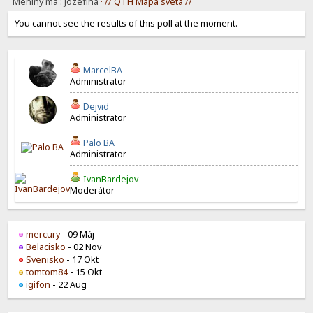
Meniny má : Jozefína
· // QTH Mapa sveta //
You cannot see the results of this poll at the moment.
MarcelBA
Administrator
Dejvid
Administrator
Palo BA
Administrator
IvanBardejov
Moderátor
mercury
- 09 Máj
Belacisko
- 02 Nov
Svenisko
- 17 Okt
tomtom84
- 15 Okt
igifon
- 22 Aug