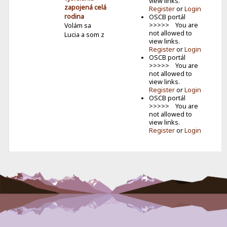
view links.
zapojená celá
Register
or
Login
rodina
OSCB portál
>>>>> You are
Volám sa
not allowed to
Lucia a som z
view links.
Ilavy. Mám 13
Register
or
Login
r...
OSCB portál
>>>>> You are
SPL 2026
not allowed to
Jún –
view links.
Víťazstvo
Register
or
Login
Milana Senica
OSCB portál
zo Žalostinej
>>>>> You are
SPL
not allowed to
pokračovala
view links.
Register
or
Login
júnovým
kolom. V
jede...