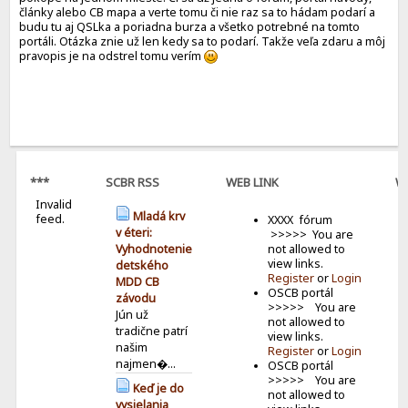
články alebo CB mapa a verte tomu či nie raz sa to hádam podarí a
budu tu aj QSLka a poriadna burza a všetko potrebné na tomto
portáli. Otázka znie už len kedy sa to podarí. Takže veľa zdaru a môj
pravopis je na odstrel tomu verím
***
SCBR RSS
WEB LINK
W
Invalid
B
Mladá krv
feed.
XXXX fórum
v éteri:
>>>>> You are
not allowed to
Vyhodnotenie
view links.
detského
Register
or
Login
MDD CB
OSCB portál
závodu
>>>>> You are
Jún už
not allowed to
tradične patrí
view links.
našim
Register
or
Login
najmen�...
OSCB portál
>>>>> You are
Keď je do
not allowed to
vysielania