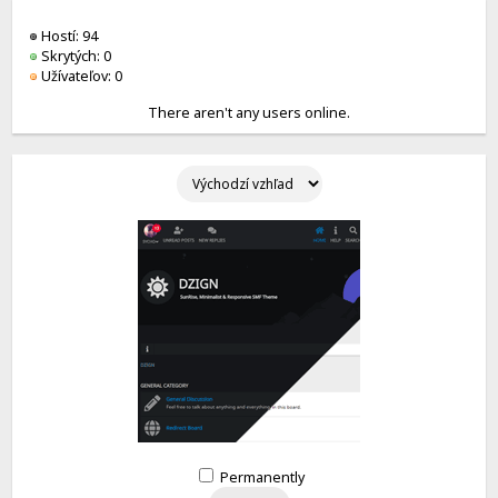
Hostí: 94
Skrytých: 0
Užívateľov: 0
There aren't any users online.
Permanently