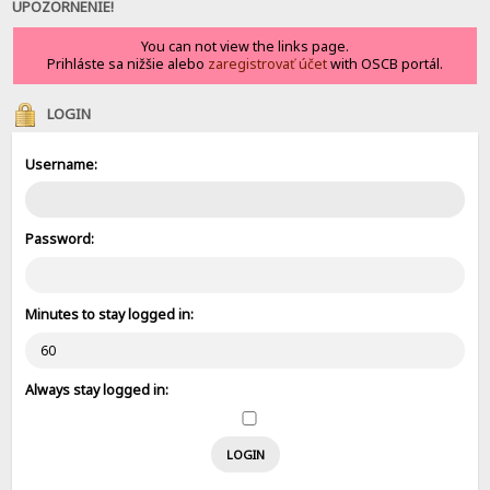
UPOZORNENIE!
You can not view the links page.
Prihláste sa nižšie alebo
zaregistrovať účet
with OSCB portál.
LOGIN
Username:
Password:
Minutes to stay logged in:
Always stay logged in: