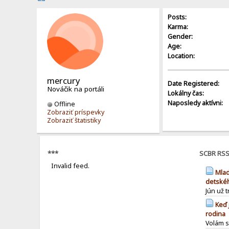
Posts:
Karma:
Gender:
Age:
Location:
mercury
Date Registered:
Nováčik na portáli
Lokálny čas:
Naposledy aktívni:
Offline
Zobraziť príspevky
Zobraziť štatistiky
***
SCBR RS
Invalid feed.
Mlad
detské
Jún už 
Keď 
rodina
Volám sa