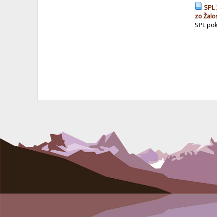
SPL 
zo Žalo
SPL pok