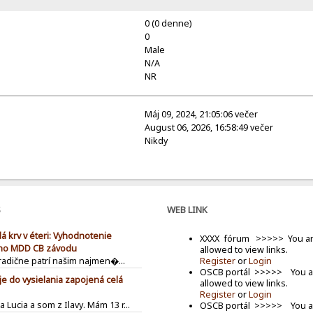
0 (0 denne)
0
Male
N/A
NR
Máj 09, 2024, 21:05:06 večer
August 06, 2026, 16:58:49 večer
Nikdy
S
WEB LINK
á krv v éteri: Vyhodnotenie
XXXX fórum >>>>> You ar
ho MDD CB závodu
allowed to view links.
Register
or
Login
tradične patrí našim najmen�...
OSCB portál >>>>> You a
je do vysielania zapojená celá
allowed to view links.
Register
or
Login
 Lucia a som z Ilavy. Mám 13 r...
OSCB portál >>>>> You a