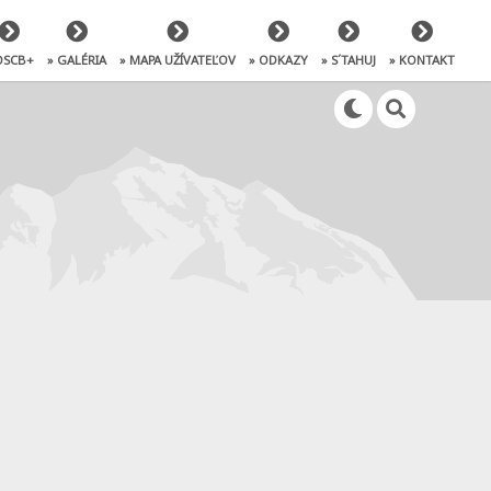
OSCB+
» GALÉRIA
» MAPA UŽÍVATEĽOV
» ODKAZY
» S´TAHUJ
» KONTAKT