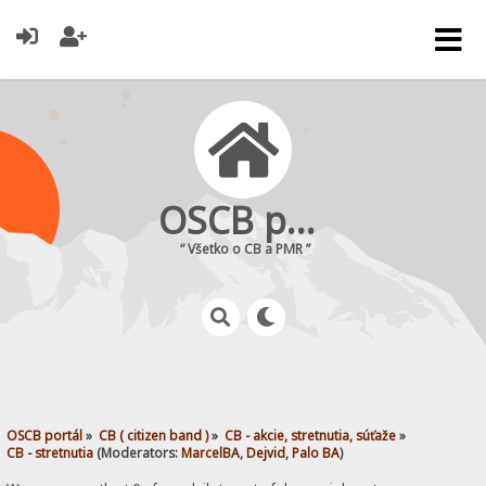
OSCB portál
“ Všetko o CB a PMR ”
OSCB portál
»
CB ( citizen band )
»
CB - akcie, stretnutia, súťaže
»
CB - stretnutia
(Moderators:
MarcelBA
,
Dejvid
,
Palo BA
)