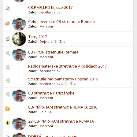
CB,PMR,LPD Kosice 2017
Založil
IvanBardejov
Celoslovenské CB stretnutie Remata
Založil
Marconi
Tatry 2017
Založil
Dejvid
1
2
«
»
CB / PMR stretnutie Remata
Založil
Marconi
Rádioamatérske stretnutie v Košiciach 2017
Založil
IvanBardejov
Stretnutie radioamaterov Poprad 2016
Založil
IvanBardejov
1
2
«
»
CB stretnutie Partizánske
Založil
Marconi
CB-PMR-HAM stretnutie REMATA 2016
Založil
Palo BA
22. CB-PMR-HAM stretnutie REMATA
Založil
Marconi
DOBRÁ - burza a stretnutie