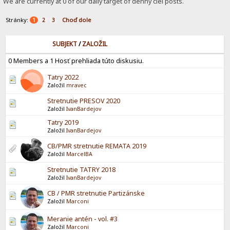
We are currently at 0 of our daily target of denny ciel posts.
Stránky:
Choď dole
1
2
3
SUBJEKT
/
ZALOŽIL
0 Members a 1 Hosť prehliada túto diskusiu.
Tatry 2022
Založil
mravec
Stretnutie PRESOV 2020
Založil
IvanBardejov
Tatry 2019
Založil
IvanBardejov
CB/PMR stretnutie REMATA 2019
Založil
MarcelBA
Stretnutie TATRY 2018
Založil
IvanBardejov
CB / PMR stretnutie Partizánske
Založil
Marconi
Meranie antén - vol. #3
Založil
Marconi