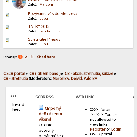
Založil
Marconi
Pozývame vás do Medzeva
Založil
Bubu
TATRY 2015
Založil
IvanBardejov
Stretnutie Presov
Založil
Bubu
Stránky:
Choď hore
1
2
3
OSCB portál
»
CB ( citizen band )
»
CB - akcie, stretnutia, súťaže
»
CB - stretnutia
(Moderators:
MarcelBA
,
Dejvid
,
Palo BA
)
***
SCBR RSS
WEB LINK
W
Invalid
B
CB poľný
feed.
XXXX fórum
deň už tento
>>>>> You are
not allowed to
víkend
view links.
O tento
Register
or
Login
putovný
OSCB portál
pohár môžete