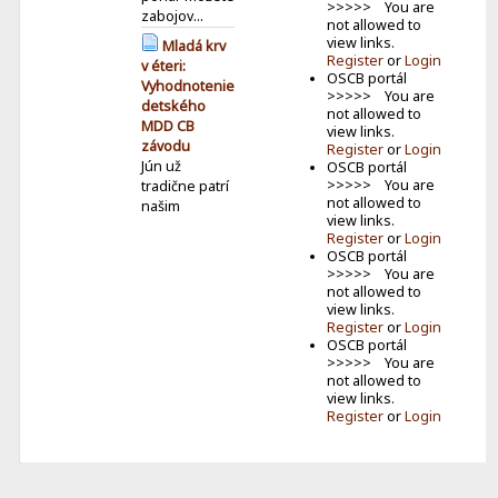
>>>>> You are
zabojov...
not allowed to
view links.
Mladá krv
Register
or
Login
v éteri:
OSCB portál
Vyhodnotenie
>>>>> You are
detského
not allowed to
MDD CB
view links.
závodu
Register
or
Login
Jún už
OSCB portál
>>>>> You are
tradične patrí
not allowed to
našim
view links.
najmen�...
Register
or
Login
OSCB portál
Keď je do
>>>>> You are
vysielania
not allowed to
zapojená celá
view links.
rodina
Register
or
Login
Volám sa
OSCB portál
Lucia a som z
>>>>> You are
Ilavy. Mám 13
not allowed to
r...
view links.
Register
or
Login