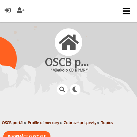
OSCB portál
“ Všetko o CB a PMR ”
OSCB portál
»
Profile of mercury
»
Zobraziť príspevky
»
Topics
INFORMÁCIE O PROFILE