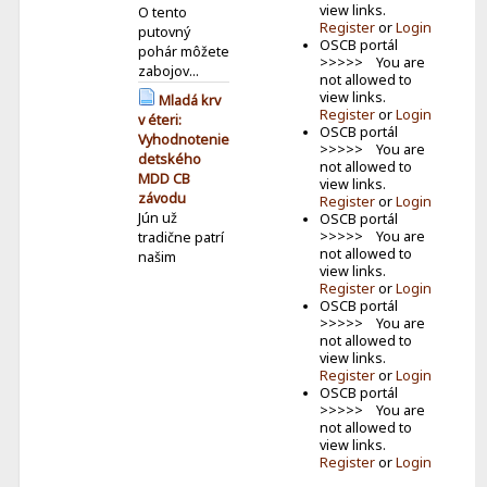
view links.
O tento
Register
or
Login
putovný
OSCB portál
pohár môžete
>>>>> You are
zabojov...
not allowed to
view links.
Mladá krv
Register
or
Login
v éteri:
OSCB portál
Vyhodnotenie
>>>>> You are
detského
not allowed to
MDD CB
view links.
závodu
Register
or
Login
Jún už
OSCB portál
>>>>> You are
tradične patrí
not allowed to
našim
view links.
najmen�...
Register
or
Login
OSCB portál
Keď je do
>>>>> You are
vysielania
not allowed to
zapojená celá
view links.
rodina
Register
or
Login
Volám sa
OSCB portál
Lucia a som z
>>>>> You are
Ilavy. Mám 13
not allowed to
r...
view links.
Register
or
Login