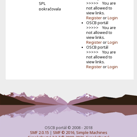
>>>>> You are
SPL
not allowed to
pokračovala
view links.
júlovým
Register
or
Login
kolom.
OSCB portál
Vzhľa...
>>>>> You are
not allowed to
CB poľný
view links.
deň už
Register
or
Login
tento
OSCB portál
víkend
>>>>> You are
O tento
not allowed to
putovný
view links.
Register
or
Login
pohár
môžete
zabojov...
OSCB portál © 2008 - 2018
SMF 2.0.15
|
SMF © 2016
,
Simple Machines