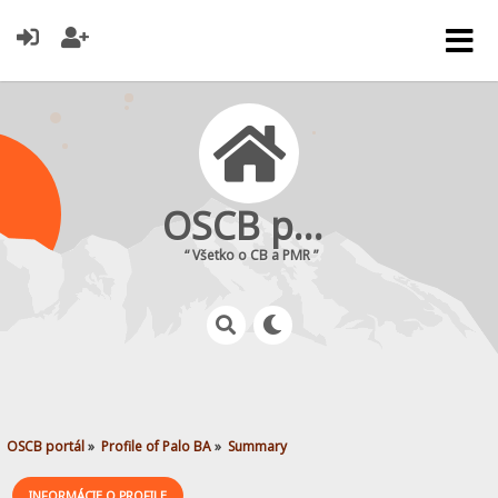
OSCB portál
“ Všetko o CB a PMR ”
OSCB portál
»
Profile of Palo BA
»
Summary
INFORMÁCIE O PROFILE