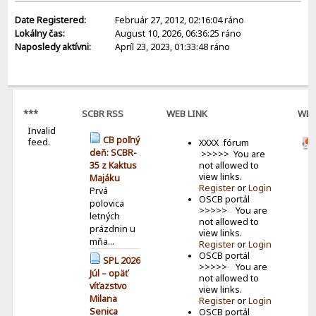
Date Registered:
Február 27, 2012, 02:16:04 ráno
Lokálny čas:
August 10, 2026, 06:36:25 ráno
Naposledy aktívni:
Apríl 23, 2023, 01:33:48 ráno
***
SCBR RSS
WEB LINK
WE
Invalid
BAN
CB poľný
feed.
XXXX fórum
deň: SCBR-
>>>>> You are
not allowed to
35 z Kaktus
view links.
Majáku
Register
or
Login
Prvá
OSCB portál
polovica
>>>>> You are
letných
not allowed to
prázdnin u
view links.
mňa...
Register
or
Login
OSCB portál
SPL 2026
>>>>> You are
Júl – opäť
not allowed to
víťazstvo
view links.
Milana
Register
or
Login
Senica
OSCB portál