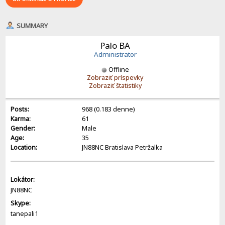
SUMMARY
Palo BA
Administrator
Offline
Zobraziť príspevky
Zobraziť štatistiky
Posts:
968 (0.183 denne)
Karma:
61
Gender:
Male
Age:
35
Location:
JN88NC Bratislava Petržalka
Lokátor:
JN88NC
Skype:
tanepali1