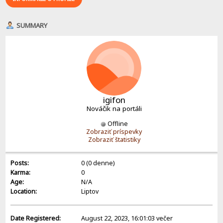
SUMMARY
igifon
Nováčik na portáli
Offline
Zobraziť príspevky
Zobraziť štatistiky
Posts:
0 (0 denne)
Karma:
0
Age:
N/A
Location:
Liptov
Date Registered:
August 22, 2023, 16:01:03 večer