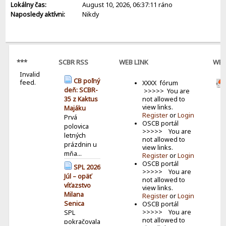
Lokálny čas:
August 10, 2026, 06:37:11 ráno
Naposledy aktívni:
Nikdy
***
SCBR RSS
WEB LINK
WE
Invalid
BAN
CB poľný
feed.
XXXX fórum
deň: SCBR-
>>>>> You are
not allowed to
35 z Kaktus
view links.
Majáku
Register
or
Login
Prvá
OSCB portál
polovica
>>>>> You are
letných
not allowed to
prázdnin u
view links.
mňa...
Register
or
Login
OSCB portál
SPL 2026
>>>>> You are
Júl – opäť
not allowed to
víťazstvo
view links.
Milana
Register
or
Login
Senica
OSCB portál
>>>>> You are
SPL
not allowed to
pokračovala