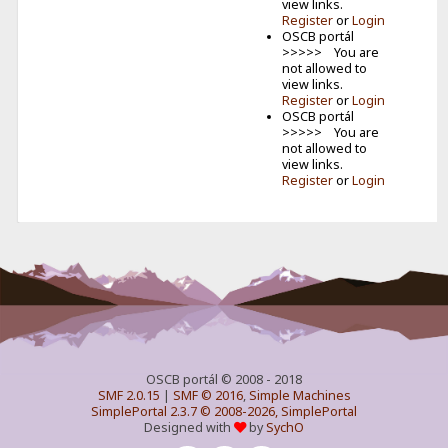
view links.
júlovým
Register
or
Login
kolom.
OSCB portál
Vzhľa...
>>>>> You are
not allowed to
CB poľný
view links.
deň už
Register
or
Login
tento
OSCB portál
víkend
>>>>> You are
O tento
not allowed to
putovný
view links.
Register
or
Login
pohár
môžete
zabojov...
OSCB portál © 2008 - 2018
SMF 2.0.15
|
SMF © 2016
,
Simple Machines
SimplePortal 2.3.7 © 2008-2026, SimplePortal
Designed with
by
SychO