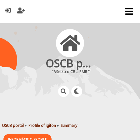
OSCB portál
“ Všetko o CB a PMR ”
OSCB portál
»
Profile of igifon
»
Summary
INFORMÁCIE O PROFILE