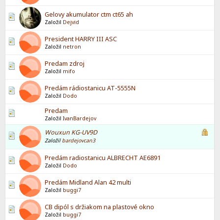
Gelovy akumulator ctm ct65 ah
Založil
Dejvid
President HARRY III ASC
Založil
netron
Predam zdroj
Založil
mifo
Predám rádiostanicu AT-5555N
Založil
Dodo
Predam
Založil
IvanBardejov
Wouxun KG-UV9D
Založil
bardejovcan3
Predám radiostanicu ALBRECHT AE6891
Založil
Dodo
Predám Midland Alan 42 multi
Založil
buggi7
CB dipól s držiakom na plastové okno
Založil
buggi7