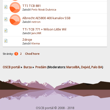
TTI TCB 881
Založil
Peťo Nová Dubnica
Albrecht AE5800 400 kanalov SSB
Založil
netron
TTi TCB 771 + Wilson Little Wil
Založil
JanciNR
Zdroje
Založil
Klema
Stránky:
Choď hore
1
2
OSCB portál
»
Burza
»
Predám
(Moderators:
MarcelBA
,
Dejvid
,
Palo BA
)
OSCB portál © 2008 - 2018