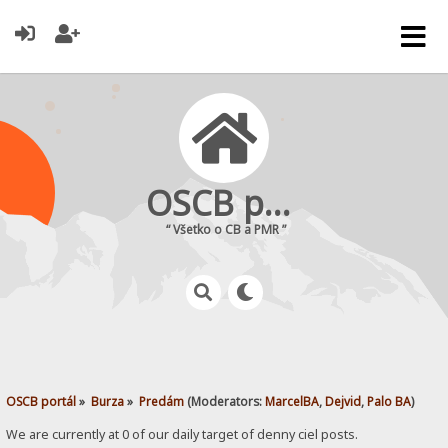
OSCB portál
“ Všetko o CB a PMR ”
OSCB portál
»
Burza
»
Predám
(Moderators:
MarcelBA
,
Dejvid
,
Palo BA
)
We are currently at 0 of our daily target of denny ciel posts.