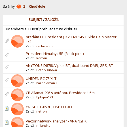
Stránky:
Choď dole
1
2
SUBJEKT
/
ZALOŽIL
0 Members a 1 Hosť prehliada túto diskusiu.
predám CB President JFK2 + ML145 + Sirio Gain Master
1/2
Založil
carlossainz
President Himalaya 5R (Black pirat)
Založil
Roman
ANYTONE D878UV plus BT, dual-band DMR, GPS, BT
Založil
Peter-Dubova
UNIDEN BC 75 XLT
Založil
bardejovcan3
CB Allamat 296 s anténou President 1,5m
Založil
Ejdrijen123
YAESU FT-857D, DSP+TCXO
Založil
netron
Vector network analyzer - VNA N2PK
Založil
milandks