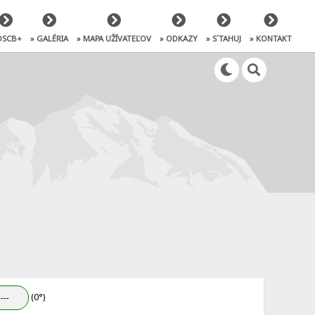
OSCB+
» GALÉRIA
» MAPA UŽÍVATEĽOV
» ODKAZY
» S´TAHUJ
» KONTAKT
(0°)