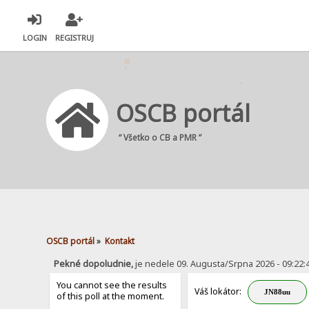
LOGIN
REGISTRUJ
OSCB portál
“ Všetko o CB a PMR ”
OSCB portál
»
Kontakt
Pekné dopoludnie,
je nedele 09. Augusta/Srpna 2026 - 09:22
You cannot see the results
Váš lokátor:
of this poll at the moment.