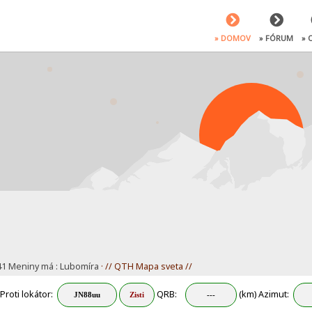
» DOMOV
» FÓRUM
» 
:41 Meniny má : Lubomíra
· // QTH Mapa sveta //
Proti lokátor:
QRB:
(km) Azimut: