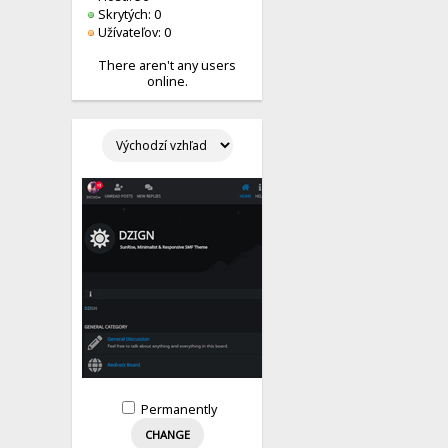
Skrytých: 0
Užívateľov: 0
There aren't any users
online.
Permanently