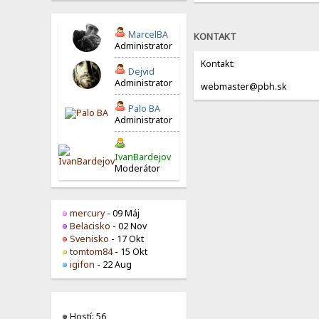
MarcelBA
KONTAKT
Administrator
Kontakt:
Dejvid
Administrator
webmaster@pbh.sk
Palo BA
Administrator
IvanBardejov
Moderátor
mercury
- 09 Máj
Belacisko
- 02 Nov
Svenisko
- 17 Okt
tomtom84
- 15 Okt
igifon
- 22 Aug
Hostí: 56