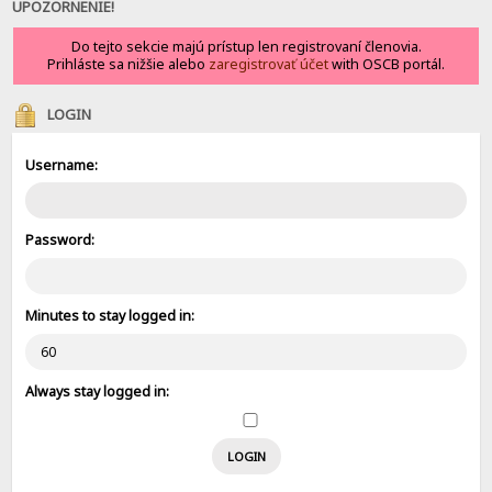
UPOZORNENIE!
Do tejto sekcie majú prístup len registrovaní členovia.
Prihláste sa nižšie alebo
zaregistrovať účet
with OSCB portál.
LOGIN
Username:
Password:
Minutes to stay logged in:
Always stay logged in: