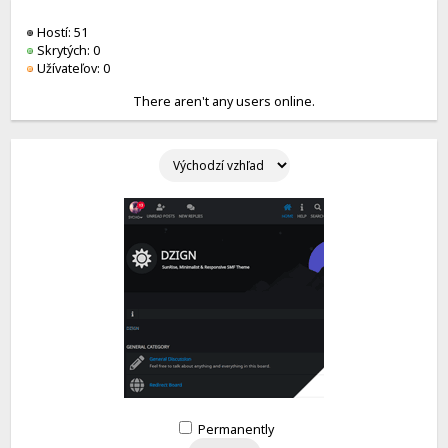
Hostí: 51
Skrytých: 0
Užívateľov: 0
There aren't any users online.
Permanently