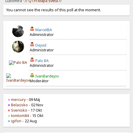
Lubomíra
· // QTH Mapa sveta //
You cannot see the results of this poll at the moment.
MarcelBA
Administrator
Dejvid
Administrator
Palo BA
Administrator
IvanBardejov
Moderátor
mercury
- 09 Máj
Belacisko
- 02 Nov
Svenisko
- 17 Okt
tomtom84
- 15 Okt
igifon
- 22 Aug