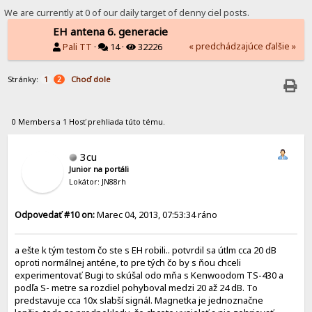
We are currently at 0 of our daily target of denny ciel posts.
EH antena 6. generacie
« predchádzajúce
ďalšie »
Pali TT
·
14 ·
32226
Stránky:
Choď dole
1
2
0 Members a 1 Hosť prehliada túto tému.
3cu
Junior na portáli
Lokátor: JN88rh
Odpovedať #10 on:
Marec 04, 2013, 07:53:34 ráno
a ešte k tým testom čo ste s EH robili.. potvrdil sa útlm cca 20 dB
oproti normálnej anténe, to pre tých čo by s ňou chceli
experimentovať
. Bugi to skúšal odo mňa s Kenwoodom TS-430 a
podľa S- metre sa rozdiel pohyboval medzi 20 až 24 dB. To
predstavuje cca 10x slabší signál. Magnetka je jednoznačne