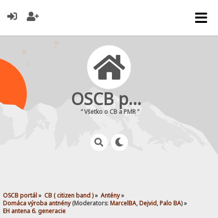
OSCB portál
“ Všetko o CB a PMR ”
OSCB portál
»
CB ( citizen band )
»
Antény
»
Domáca výroba antnény
(Moderators:
MarcelBA
,
Dejvid
,
Palo BA
) »
EH antena 6. generacie