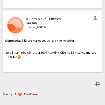
Peťo Nová Dubnica
Pokročilý
Lokátor: JN98BW
Odpovedať #13 on:
Marec 05, 2013, 17:46:49 večer
No už mám oba cilindre a 30pF kondíky. Čiže na EBH sa vidíme cez
EH aj 1/2
Stránky:
Choď hore
1
2