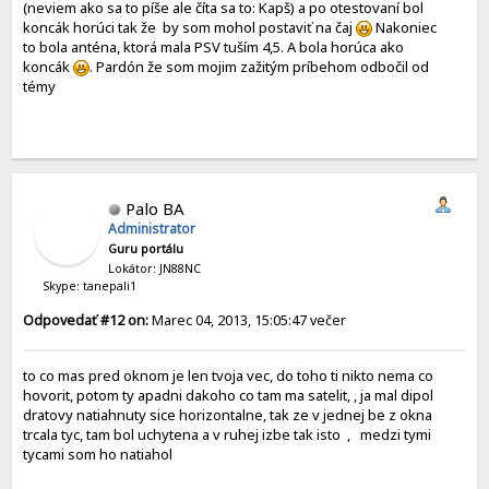
(neviem ako sa to píše ale číta sa to: Kapš) a po otestovaní bol
koncák horúci tak že by som mohol postaviť na čaj
Nakoniec
to bola anténa, ktorá mala PSV tuším 4,5. A bola horúca ako
koncák
. Pardón že som mojim zažitým príbehom odbočil od
témy
Palo BA
Administrator
Guru portálu
Lokátor: JN88NC
Skype: tanepali1
Odpovedať #12 on:
Marec 04, 2013, 15:05:47 večer
to co mas pred oknom je len tvoja vec, do toho ti nikto nema co
hovorit, potom ty apadni dakoho co tam ma satelit, , ja mal dipol
dratovy natiahnuty sice horizontalne, tak ze v jednej be z okna
trcala tyc, tam bol uchytena a v ruhej izbe tak isto , medzi tymi
tycami som ho natiahol