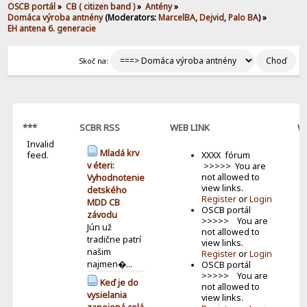
OSCB portál
»
CB ( citizen band )
»
Antény
»
Domáca výroba antnény
(Moderators:
MarcelBA
,
Dejvid
,
Palo BA
) »
EH antena 6. generacie
Skoč na:
***
SCBR RSS
WEB LINK
W
Invalid
B
Mladá krv
feed.
XXXX fórum
v éteri:
>>>>> You are
not allowed to
Vyhodnotenie
view links.
detského
Register
or
Login
MDD CB
OSCB portál
závodu
>>>>> You are
Jún už
not allowed to
tradične patrí
view links.
našim
Register
or
Login
najmen�...
OSCB portál
>>>>> You are
Keď je do
not allowed to
vysielania
view links.