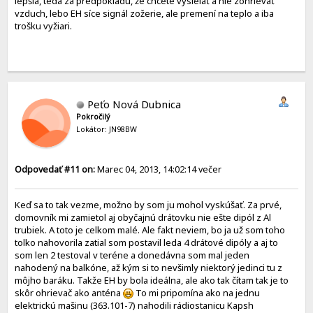
lepšia, teda za predpokladu, že chcete vysielať a nie zohrievať
vzduch, lebo EH síce signál zožerie, ale premení na teplo a iba
trošku vyžiari.
Peťo Nová Dubnica
Pokročilý
Lokátor: JN98BW
Odpovedať #11 on:
Marec 04, 2013, 14:02:14 večer
Keď sa to tak vezme, možno by som ju mohol vyskúšať. Za prvé,
domovník mi zamietol aj obyčajnú drátovku nie ešte dipól z Al
trubiek. A toto je celkom malé. Ale fakt neviem, bo ja už som toho
tolko nahovorila zatial som postavil leda 4 drátové dipóly a aj to
som len 2 testoval v teréne a donedávna som mal jeden
nahodený na balkóne, až kým si to nevšimly niektorý jedinci tu z
môjho baráku. Takže EH by bola ideálna, ale ako tak čítam tak je to
skôr ohrievač ako anténa
To mi pripomína ako na jednu
elektrickú mašinu (363.101-7) nahodili rádiostanicu Kapsh