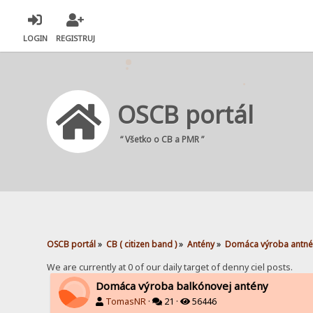
LOGIN
REGISTRUJ
OSCB portál
“ Všetko o CB a PMR ”
OSCB portál
»
CB ( citizen band )
»
Antény
»
Domáca výroba antné
We are currently at 0 of our daily target of denny ciel posts.
Domáca výroba balkónovej antény
TomasNR
·
21 ·
56446