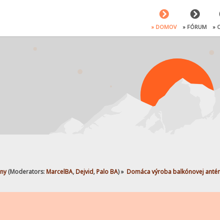
» DOMOV
» FÓRUM
» 
ny
(Moderators:
MarcelBA
,
Dejvid
,
Palo BA
) »
Domáca výroba balkónovej anté