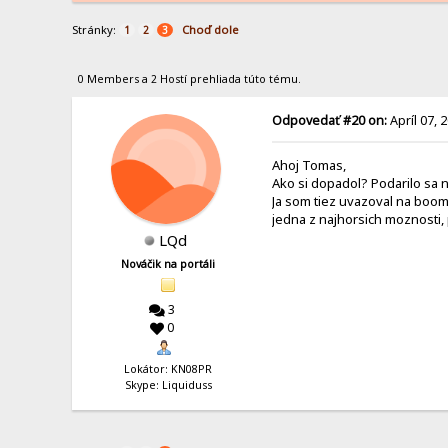
Stránky:
Choď dole
1
2
3
0 Members a 2 Hostí prehliada túto tému.
Odpovedať #20 on:
Apríl 07, 
Ahoj Tomas,
Ako si dopadol? Podarilo sa n
Ja som tiez uvazoval na boom
jedna z najhorsich moznosti,
LQd
Nováčik na portáli
3
0
Lokátor: KN08PR
Skype: Liquiduss