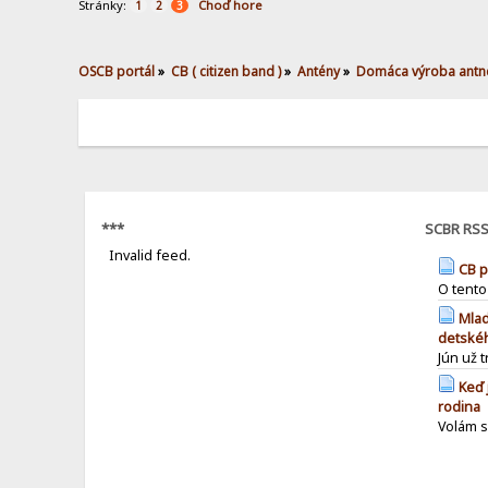
Stránky:
Choď hore
1
2
3
OSCB portál
»
CB ( citizen band )
»
Antény
»
Domáca výroba antn
***
SCBR RS
Invalid feed.
CB p
O tento
Mlad
detské
Jún už 
Keď 
rodina
Volám sa