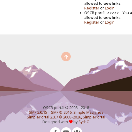
allowed to view links.
Register
or
Login
OSCB portál >>>>> You a
allowed to view links.
Register
or
Login
OSCB portál © 2008 - 2018
SMF 2.0.15
|
SMF © 2016
,
Simple Machines
SimplePortal 2.3.7 © 2008-2026, SimplePortal
Designed with
by
SychO