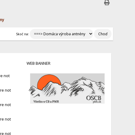
ény
Skoč na:
WEB BANNER
e not
re not
re not
re not
re not