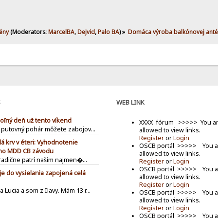
ény
(Moderators:
MarcelBA
,
Dejvid
,
Palo BA
) »
Domáca výroba balkónovej ant
S
WEB LINK
oľný deň už tento víkend
XXXX fórum >>>>> You ar
 putovný pohár môžete zabojov...
allowed to view links.
Register
or
Login
á krv v éteri: Vyhodnotenie
OSCB portál >>>>> You a
ho MDD CB závodu
allowed to view links.
tradične patrí našim najmen�...
Register
or
Login
OSCB portál >>>>> You a
je do vysielania zapojená celá
allowed to view links.
Register
or
Login
 Lucia a som z Ilavy. Mám 13 r...
OSCB portál >>>>> You a
allowed to view links.
Register
or
Login
OSCB portál >>>>> You a