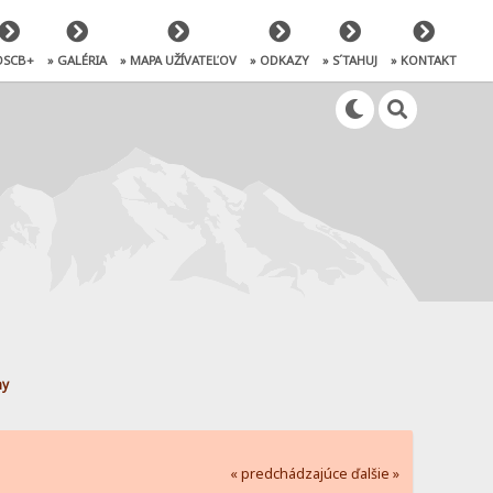
OSCB+
» GALÉRIA
» MAPA UŽÍVATEĽOV
» ODKAZY
» S´TAHUJ
» KONTAKT
ny
« predchádzajúce
ďalšie »