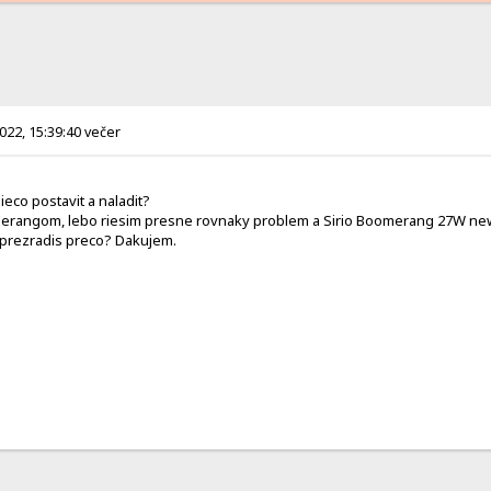
2022, 15:39:40 večer
ieco postavit a naladit?
erangom, lebo riesim presne rovnaky problem a Sirio Boomerang 27W new mi 
 prezradis preco? Dakujem.