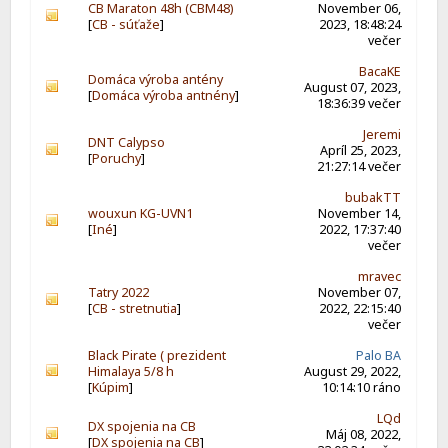
CB Maraton 48h (CBM48)
November 06,
[
CB - súťaže
]
2023, 18:48:24
večer
BacaKE
Domáca výroba antény
August 07, 2023,
[
Domáca výroba antnény
]
18:36:39 večer
Jeremi
DNT Calypso
Apríl 25, 2023,
[
Poruchy
]
21:27:14 večer
bubakTT
wouxun KG-UVN1
November 14,
[
Iné
]
2022, 17:37:40
večer
mravec
Tatry 2022
November 07,
[
CB - stretnutia
]
2022, 22:15:40
večer
Black Pirate ( prezident
Palo BA
Himalaya 5/8 h
August 29, 2022,
[
Kúpim
]
10:14:10 ráno
LQd
DX spojenia na CB
Máj 08, 2022,
[
DX spojenia na CB
]