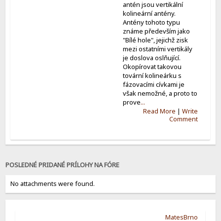
antén jsou vertikální
kolineární antény.
Antény tohoto typu
známe především jako
"Bílé hole", jejichž zisk
mezi ostatními vertikály
je doslova oslňující.
Okopírovat takovou
tovární kolineárku s
fázovacími cívkami je
však nemožné, a proto to
prove
...
Read More
|
Write
Comment
POSLEDNÉ PRIDANÉ PRÍLOHY NA FÓRE
No attachments were found.
MatesBrno