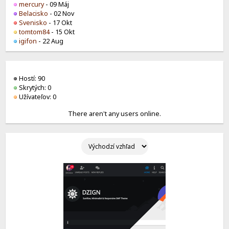
mercury
- 09 Máj
Belacisko
- 02 Nov
Svenisko
- 17 Okt
tomtom84
- 15 Okt
igifon
- 22 Aug
Hostí: 90
Skrytých: 0
Užívateľov: 0
There aren't any users online.