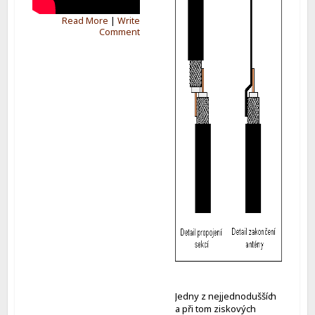
Read More
|
Write
Comment
Jedny z nejjednoduššíc
h
a při tom ziskových