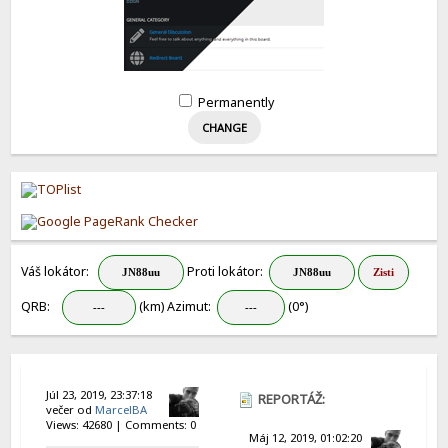
Permanently
Váš lokátor:
Proti lokátor:
QRB:
(km) Azimut:
(0°)
Júl 23, 2019, 23:37:18
REPORTÁŽ:
večer od
MarcelBA
Views: 42680 | Comments: 0
RADIOAMATÉŘI
Máj 12, 2019, 01:02:20