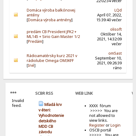
22:02:34 večer
Domáca výroba balkónovej
LQd
antény
Apríl 07, 2022,
[
Domáca výroba antnény
]
15:39:40 večer
olisoft
predám CB President JFK2 +
Október 14,
ML145 + Sirio Gain Master 1/2
2021, 14:32:09
[
Predám
]
večer
om5ast
Rádioamatérsky kurz 2021 v
September 10,
rádiolube Omega OM3KFF
2021, 09:26:39
[
Iné
]
ráno
***
SCBR RSS
WEB LINK
W
Invalid
B
Mladá krv
feed.
XXXX fórum
v éteri:
>>>>> You are
not allowed to
Vyhodnotenie
view links.
detského
Register
or
Login
MDD CB
OSCB portál
závodu
>>>>> You are