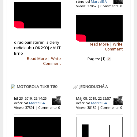
ráno od
MarcelBA
Views: 37067 | Comments: 0
o radioamatéření s členy
Read More
|
Write
radioklubu OK2KOJ z VUT
Comment
Brno
Read More
|
Write
Pages: [
1
]
2
Comment
MOTOROLA TLKR T80
JEDNODUCHÁ A
EXTREME
ZISKOVÁ KOLINEÁRNÍ
Júl 23, 2019, 23:14:25
Máj 08, 2019, 22:32:57
večer od
MarcelBA
večer od
MarcelBA
ANTÉNA
Views: 37391 | Comments: 0
Views: 38139 | Comments: 0