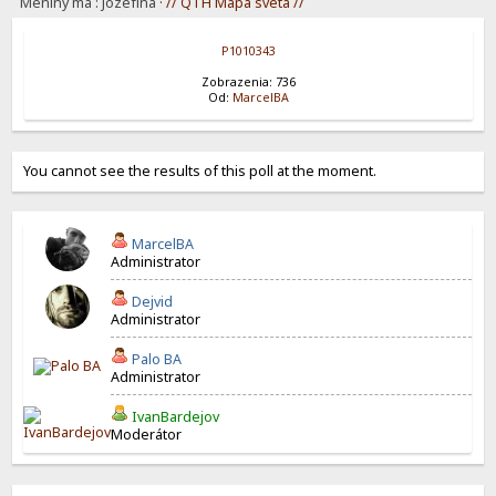
Meniny má : Jozefína
· // QTH Mapa sveta //
P1010343
Zobrazenia: 736
Od:
MarcelBA
You cannot see the results of this poll at the moment.
MarcelBA
Administrator
Dejvid
Administrator
Palo BA
Administrator
IvanBardejov
Moderátor