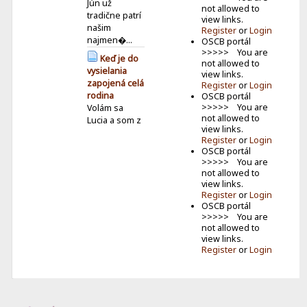
Jún už
not allowed to
tradične patrí
view links.
našim
Register
or
Login
najmen�...
OSCB portál
>>>>> You are
Keď je do
not allowed to
vysielania
view links.
zapojená celá
Register
or
Login
rodina
OSCB portál
>>>>> You are
Volám sa
not allowed to
Lucia a som z
view links.
Ilavy. Mám 13
Register
or
Login
r...
OSCB portál
>>>>> You are
SPL 2026
not allowed to
Jún –
view links.
Víťazstvo
Register
or
Login
Milana Senica
OSCB portál
zo Žalostinej
>>>>> You are
SPL
not allowed to
pokračovala
view links.
Register
or
Login
júnovým
kolom. V
jede...