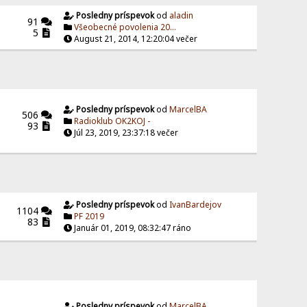
Posledny príspevok
od
aladin
91
Všeobecné povolenia 20...
5
August 21, 2014, 12:20:04 večer
Posledny príspevok
od
MarcelBA
506
Radioklub OK2KOJ -
93
Júl 23, 2019, 23:37:18 večer
Posledny príspevok
od
IvanBardejov
1104
PF 2019
83
Január 01, 2019, 08:32:47 ráno
Posledny príspevok
od
MarcelBA