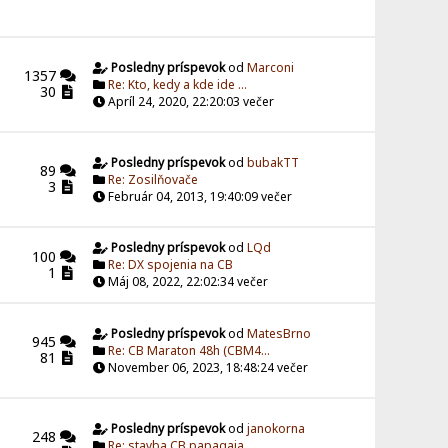
Posledny príspevok
od
Marconi
1357
Re: Kto, kedy a kde ide ...
30
Apríl 24, 2020, 22:20:03 večer
Posledny príspevok
od
bubakTT
89
Re: Zosilňovače
3
Február 04, 2013, 19:40:09 večer
Posledny príspevok
od
LQd
100
Re: DX spojenia na CB
1
Máj 08, 2022, 22:02:34 večer
Posledny príspevok
od
MatesBrno
945
Re: CB Maraton 48h (CBM4...
81
November 06, 2023, 18:48:24 večer
Posledny príspevok
od
janokorna
248
Re: stavba CB papagaja