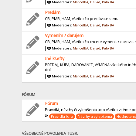
Moderators:
MarcelBA
,
Dejvid
,
Palo BA
Predám
CB, PMR, HAM, všetko čo predávate sem.
Moderators:
MarcelBA
,
Dejvid
,
Palo BA
Vymením / darujem
CB, PMR, HAM, všetko čo chcete vymenit / darovat
Moderators:
MarcelBA
,
Dejvid
,
Palo BA
Iné kšefty
PREDAJ, KÚPA, DAROVANIE, VÝMENA všetkého iného, 
dní.
Moderators:
MarcelBA
,
Dejvid
,
Palo BA
FÓRUM
Fórum
Pravidlá, návrhy či vylepšenia toto všetko v téme po
Pravidlá fóra
Návrhy a vylepšenia
Hodnotenia
VŠEOBECNÉ POVOLENIA TUSR.