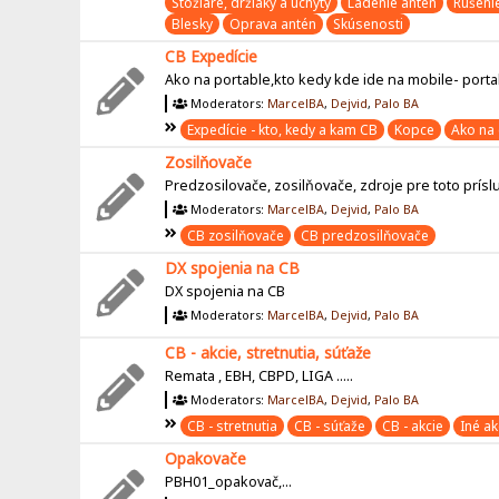
Stožiare, držiaky a úchyty
Ladenie antén
Rušeni
Blesky
Oprava antén
Skúsenosti
CB Expedície
Ako na portable,kto kedy kde ide na mobile- port
Moderators:
MarcelBA
,
Dejvid
,
Palo BA
Expedície - kto, kedy a kam CB
Kopce
Ako na 
Zosilňovače
Predzosilovače, zosilňovače, zdroje pre toto prísl
Moderators:
MarcelBA
,
Dejvid
,
Palo BA
CB zosilňovače
CB predzosilňovače
DX spojenia na CB
DX spojenia na CB
Moderators:
MarcelBA
,
Dejvid
,
Palo BA
CB - akcie, stretnutia, súťaže
Remata , EBH, CBPD, LIGA .....
Moderators:
MarcelBA
,
Dejvid
,
Palo BA
CB - stretnutia
CB - súťaže
CB - akcie
Iné ak
Opakovače
PBH01_opakovač,...