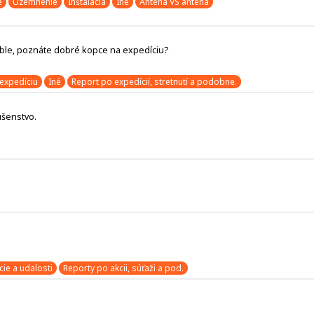
e
Uzemnenie
Inštalácia
Iné
Anténa VS anténa
able, poznáte dobré kopce na expedíciu?
expedíciu
Iné
Report po expedícií, stretnutí a podobne.
ušenstvo.
cie a udalosti
Reporty po akcii, súťaži a pod.