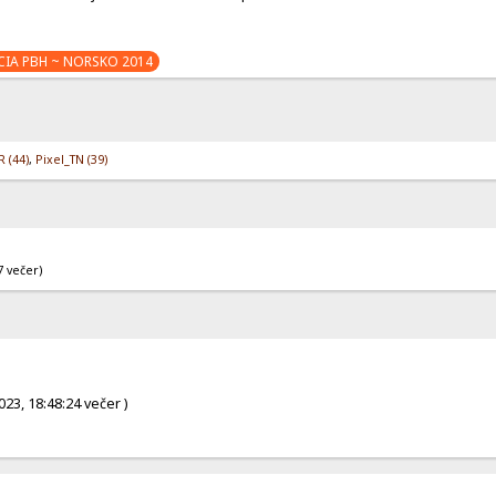
CIA PBH ~ NORSKO 2014
 (44)
,
Pixel_TN (39)
7 večer)
23, 18:48:24 večer )