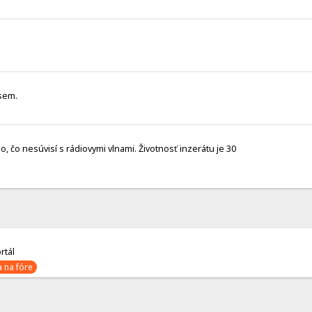
 sem.
čo nesúvisí s rádiovymi vlnami. Životnosť inzerátu je 30
rtál
 na fóre