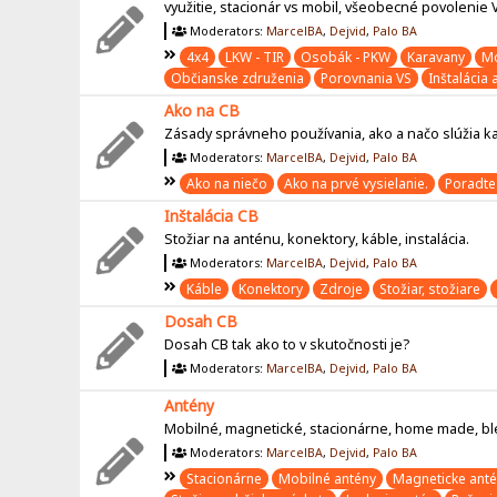
využitie, stacionár vs mobil, všeobecné povolenie
Moderators:
MarcelBA
,
Dejvid
,
Palo BA
4x4
LKW - TIR
Osobák - PKW
Karavany
Mo
Občianske združenia
Porovnania VS
Inštalácia 
Ako na CB
Zásady správneho používania, ako a načo slúžia ka
Moderators:
MarcelBA
,
Dejvid
,
Palo BA
Ako na niečo
Ako na prvé vysielanie.
Poradte
Inštalácia CB
Stožiar na anténu, konektory, káble, instalácia.
Moderators:
MarcelBA
,
Dejvid
,
Palo BA
Káble
Konektory
Zdroje
Stožiar, stožiare
Dosah CB
Dosah CB tak ako to v skutočnosti je?
Moderators:
MarcelBA
,
Dejvid
,
Palo BA
Antény
Mobilné, magnetické, stacionárne, home made, bles
Moderators:
MarcelBA
,
Dejvid
,
Palo BA
Stacionárne
Mobilné antény
Magneticke ant