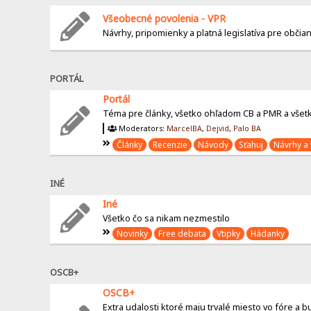
Všeobecné povolenia - VPR
Návrhy, pripomienky a platná legislatíva pre obči
PORTÁL
Portál
Téma pre články, všetko ohľadom CB a PMR a všetk
Moderators:
MarcelBA
,
Dejvid
,
Palo BA
Články
Recenzie
Návody
Sťahuj
Návrhy a 
INÉ
Iné
Všetko čo sa nikam nezmestilo
Novinky
Free debata
Vtipky
Hádanky
OSCB+
OSCB+
Extra udalosti ktoré maju trvalé miesto vo fóre a