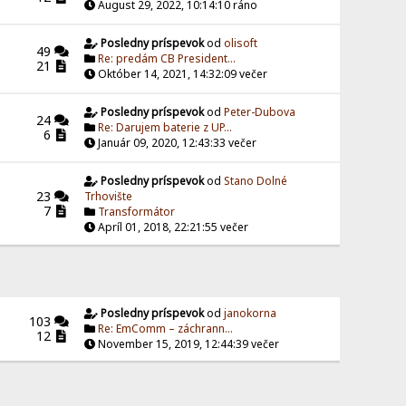
August 29, 2022, 10:14:10 ráno
Posledny príspevok
od
olisoft
49
Re: predám CB President...
21
Október 14, 2021, 14:32:09 večer
Posledny príspevok
od
Peter-Dubova
24
Re: Darujem baterie z UP...
6
Január 09, 2020, 12:43:33 večer
Posledny príspevok
od
Stano Dolné
23
Trhovište
7
Transformátor
Apríl 01, 2018, 22:21:55 večer
Posledny príspevok
od
janokorna
103
Re: EmComm – záchrann...
12
November 15, 2019, 12:44:39 večer