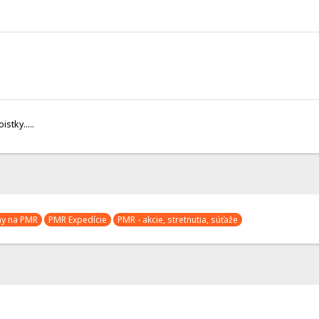
stky.....
ny na PMR
PMR Expedície
PMR - akcie, stretnutia, súťaže