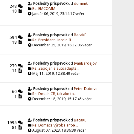
Posledny príspevok
od
dominik
248
Re: EMCOMM
18
Január 06, 2019, 23:14:17 večer
Posledny príspevok
od
BacaKE
594
Re: President Lincoln II...
18
December 25, 2019, 18:32:08 večer
Posledny príspevok
od
IvanBardejov
279
Re: Zapojenie autoadapte...
11
Máj 11, 2019, 12:38:49 večer
Posledny príspevok
od
Peter-Dubova
60
Re: Dosah CB, tak ako to...
1
December 18, 2019, 15:17:45 večer
Posledny príspevok
od
BacaKE
1995
Re: Domáca výroba ant�...
81
August 07, 2023, 18:36:39 večer