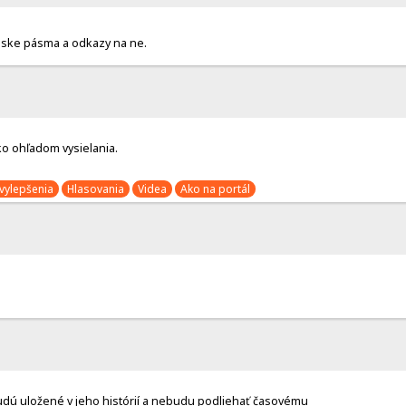
anske pásma a odkazy na ne.
o ohľadom vysielania.
vylepšenia
Hlasovania
Videa
Ako na portál
 budú uložené v jeho histórií a nebudu podliehať časovému