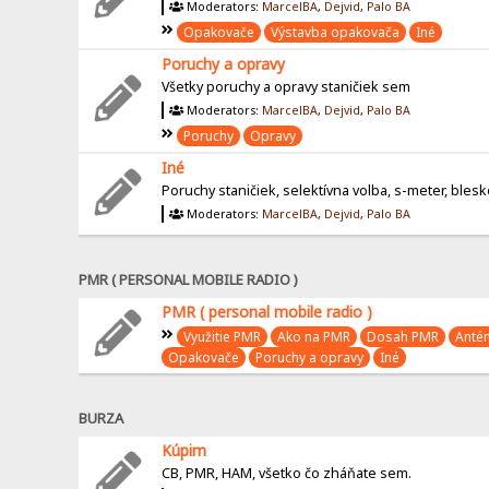
Moderators:
MarcelBA
,
Dejvid
,
Palo BA
Opakovače
Výstavba opakovača
Iné
Poruchy a opravy
Všetky poruchy a opravy staničiek sem
Moderators:
MarcelBA
,
Dejvid
,
Palo BA
Poruchy
Opravy
Iné
Poruchy staničiek, selektívna volba, s-meter, bleskoi
Moderators:
MarcelBA
,
Dejvid
,
Palo BA
PMR ( PERSONAL MOBILE RADIO )
PMR ( personal mobile radio )
Využitie PMR
Ako na PMR
Dosah PMR
Anté
Opakovače
Poruchy a opravy
Iné
BURZA
Kúpim
CB, PMR, HAM, všetko čo zháňate sem.