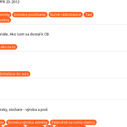
 VPR 23-2012
torky
Domáce používanie
Ručné rádiostanice
Taxi
antény
nále, Ako som sa dostal k CB.
 ako na to
Inštalácia do auta
ky, stožiare - výroba a pod.
ény
Domáca výroba antnény
Pelendrek na ručnú stanicu