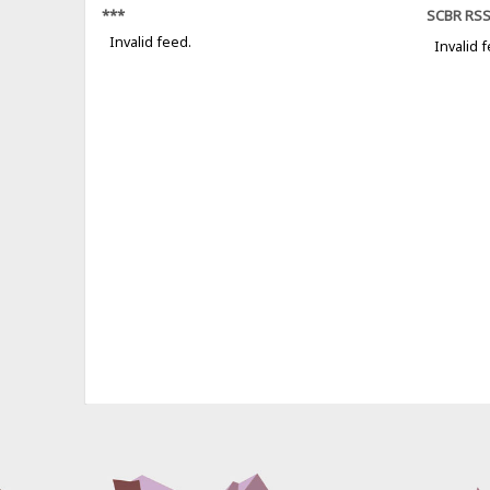
***
SCBR RS
Invalid feed.
Invalid 