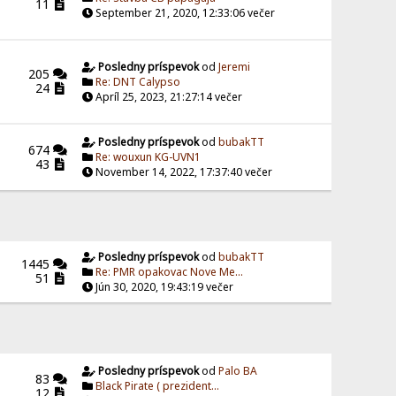
11
September 21, 2020, 12:33:06 večer
Posledny príspevok
od
Jeremi
205
Re: DNT Calypso
24
Apríl 25, 2023, 21:27:14 večer
Posledny príspevok
od
bubakTT
674
Re: wouxun KG-UVN1
43
November 14, 2022, 17:37:40 večer
Posledny príspevok
od
bubakTT
1445
Re: PMR opakovac Nove Me...
51
Jún 30, 2020, 19:43:19 večer
Posledny príspevok
od
Palo BA
83
Black Pirate ( prezident...
12