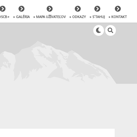
OSCB+
» GALÉRIA
» MAPA UŽÍVATEĽOV
» ODKAZY
» S´TAHUJ
» KONTAKT