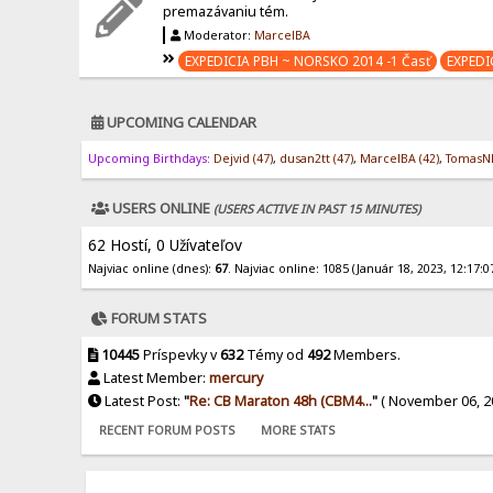
premazávaniu tém.
Moderator:
MarcelBA
EXPEDICIA PBH ~ NORSKO 2014 -1 Časť
EXPEDI
UPCOMING CALENDAR
Upcoming Birthdays:
Dejvid (47)
,
dusan2tt (47)
,
MarcelBA (42)
,
TomasNR
USERS ONLINE
(USERS ACTIVE IN PAST 15 MINUTES)
62 Hostí, 0 Užívateľov
Najviac online (dnes):
67
. Najviac online: 1085 (Január 18, 2023, 12:17:0
FORUM STATS
10445
Príspevky v
632
Témy od
492
Members.
Latest Member:
mercury
Latest Post:
"
Re: CB Maraton 48h (CBM4...
"
( November 06, 20
RECENT FORUM POSTS
MORE STATS