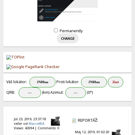
Permanently
Váš lokátor:
Proti lokátor:
QRB:
(km) Azimut:
(0°)
Júl 23, 2019, 23:37:18
REPORTÁŽ:
večer od
MarcelBA
Views: 42694 | Comments: 0
RADIOAMATÉŘI
Máj 12, 2019, 01:02:20