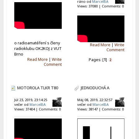
ráno od
MarcelBA
Views: 37080 | Comments: 0
o radioamatéření s členy
Read More
|
Write
radioklubu OK2KOJ z VUT
Comment
Brno
Read More
|
Write
Pages: [
1
]
2
Comment
MOTOROLA TLKR T80
JEDNODUCHÁ A
EXTREME
ZISKOVÁ KOLINEÁRNÍ
Júl 23, 2019, 23:14:25
Máj 08, 2019, 22:32:57
večer od
MarcelBA
večer od
MarcelBA
ANTÉNA
Views: 37404 | Comments: 0
Views: 38147 | Comments: 0