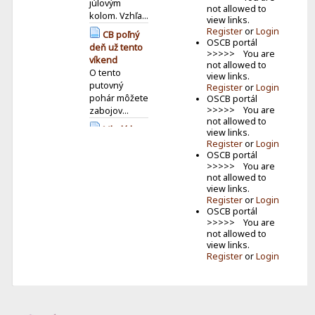
júlovým
not allowed to
kolom. Vzhľa...
view links.
Register
or
Login
CB poľný
OSCB portál
deň už tento
>>>>> You are
víkend
not allowed to
O tento
view links.
putovný
Register
or
Login
pohár môžete
OSCB portál
>>>>> You are
zabojov...
not allowed to
Mladá krv
view links.
v éteri:
Register
or
Login
OSCB portál
Vyhodnotenie
>>>>> You are
detského
not allowed to
MDD CB
view links.
závodu
Register
or
Login
Jún už
OSCB portál
tradične patrí
>>>>> You are
našim
not allowed to
najmen�...
view links.
Register
or
Login