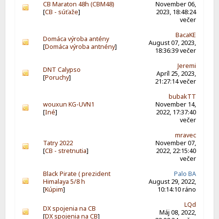
CB Maraton 48h (CBM48)
November 06,
[
CB - súťaže
]
2023, 18:48:24
večer
BacaKE
Domáca výroba antény
August 07, 2023,
[
Domáca výroba antnény
]
18:36:39 večer
Jeremi
DNT Calypso
Apríl 25, 2023,
[
Poruchy
]
21:27:14 večer
bubakTT
wouxun KG-UVN1
November 14,
[
Iné
]
2022, 17:37:40
večer
mravec
Tatry 2022
November 07,
[
CB - stretnutia
]
2022, 22:15:40
večer
Black Pirate ( prezident
Palo BA
Himalaya 5/8 h
August 29, 2022,
[
Kúpim
]
10:14:10 ráno
LQd
DX spojenia na CB
Máj 08, 2022,
[
DX spojenia na CB
]