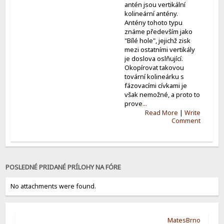
antén jsou vertikální
kolineární antény.
Antény tohoto typu
známe především jako
"Bílé hole", jejichž zisk
mezi ostatními vertikály
je doslova oslňující.
Okopírovat takovou
tovární kolineárku s
fázovacími cívkami je
však nemožné, a proto to
prove
...
Read More
|
Write
Comment
POSLEDNÉ PRIDANÉ PRÍLOHY NA FÓRE
No attachments were found.
MatesBrno