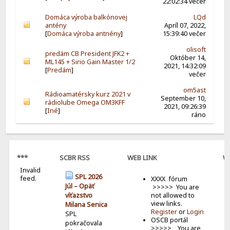
22:02:34 večer
Domáca výroba balkónovej
LQd
antény
Apríl 07, 2022,
[
Domáca výroba antnény
]
15:39:40 večer
olisoft
predám CB President JFK2 +
Október 14,
ML145 + Sirio Gain Master 1/2
2021, 14:32:09
[
Predám
]
večer
om5ast
Rádioamatérsky kurz 2021 v
September 10,
rádiolube Omega OM3KFF
2021, 09:26:39
[
Iné
]
ráno
***
SCBR RSS
WEB LINK
W
Invalid
B
SPL 2026
feed.
XXXX fórum
Júl – Opäť
>>>>> You are
not allowed to
víťazstvo
view links.
Milana Senica
Register
or
Login
SPL
OSCB portál
pokračovala
>>>>> You are