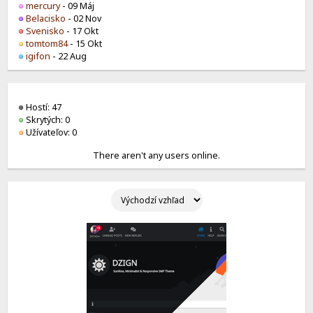
mercury
- 09 Máj
Belacisko
- 02 Nov
Svenisko
- 17 Okt
tomtom84
- 15 Okt
igifon
- 22 Aug
Hostí: 47
Skrytých: 0
Užívateľov: 0
There aren't any users online.