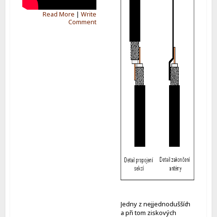
Read More
|
Write
Comment
Jedny z nejjednoduššíc
h
a při tom ziskových