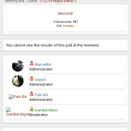
Meniny má : Oskár
· // QTH Mapa sveta //
IMAG2090
Zobrazenia: 381
Od:
mravec
You cannot see the results of this poll at the moment.
MarcelBA
Administrator
Dejvid
Administrator
Palo BA
Administrator
IvanBardejov
Moderátor